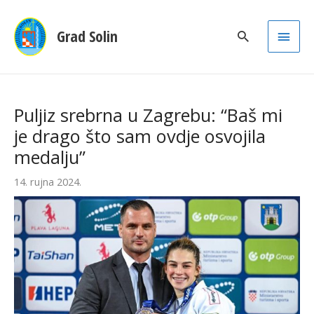
Main
Grad Solin
Men
Puljiz srebrna u Zagrebu: “Baš mi
je drago što sam ovdje osvojila
medalju”
14. rujna 2024.