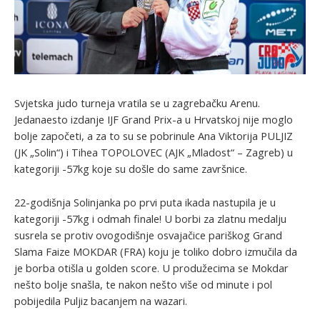
Svjetska judo turneja vratila se u zagrebačku Arenu.
Jedanaesto izdanje IJF Grand Prix-a u Hrvatskoj nije moglo
bolje započeti, a za to su se pobrinule Ana Viktorija PULJIZ
(JK „Solin“) i Tihea TOPOLOVEC (AJK „Mladost“ – Zagreb) u
kategoriji -57kg koje su došle do same završnice.
22-godišnja Solinjanka po prvi puta ikada nastupila je u
kategoriji -57kg i odmah finale! U borbi za zlatnu medalju
susrela se protiv ovogodišnje osvajačice pariškog Grand
Slama Faize MOKDAR (FRA) koju je toliko dobro izmučila da
je borba otišla u golden score. U produžecima se Mokdar
nešto bolje snašla, te nakon nešto više od minute i pol
pobijedila Puljiz bacanjem na wazari.