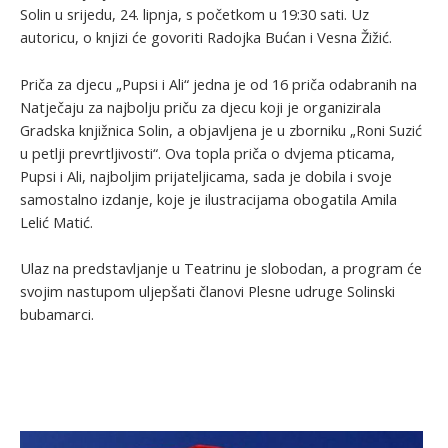
Solin u srijedu, 24. lipnja, s početkom u 19:30 sati. Uz
autoricu, o knjizi će govoriti Radojka Bućan i Vesna Žižić.
Priča za djecu „Pupsi i Ali“ jedna je od 16 priča odabranih na
Natječaju za najbolju priču za djecu koji je organizirala
Gradska knjižnica Solin, a objavljena je u zborniku „Roni Suzić
u petlji prevrtljivosti“. Ova topla priča o dvjema pticama,
Pupsi i Ali, najboljim prijateljicama, sada je dobila i svoje
samostalno izdanje, koje je ilustracijama obogatila Amila
Lelić Matić.
Ulaz na predstavljanje u Teatrinu je slobodan, a program će
svojim nastupom uljepšati članovi Plesne udruge Solinski
bubamarci.