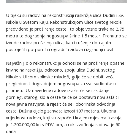
U tijeku su radovi na rekonstrukciji raskrižja ulica Dudini i Sv.
Nikole u Svetom Kaju. Rekonstrukcijom Ulice svetog Nikole
predviđeno je proširenje ceste i to obje vozne trake na 2,75
metra te dogradnja nogostupa širine 1,5 metar. Trenutno se
izvode radovi proširenja ulica, kao i rušenje dotrajalih
postojećih potpornih i ogradnih zidova i izgradnji novih.
Najvažniji dio rekonstrukcije odnosi se na proširenje opasne
krivine na raskrižju, odnosno, spoju ulica Dudini, svetog
Nikole s Ulicom solinske mladeži, gdje će se dobiti veća
preglednost dogradnjom nogostupa za sve sudionike u
prometu. Uz navedene radove izvršit će se i skidanje
gornjeg, starog, sloja ceste te će se postaviti novi asfalt i
nova javna rasvjeta, a riješit će se i oborinska odvodnja
ceste. Dužina cijelog zahvata iznosi 107 metara. Ukupna
vrijednost radova, koji su započeti krajem mjeseca travnja,
je 1.200.000,00 kn s PDV-om, a rok izvođenja radova je 60
dana.