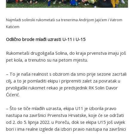
Najmlađi solinski rukometaši sa trenerima Andrijom Jajićem i Vatrom
Katićem
Odlično brode mlađi uzrasti U-11 i U-15
Rukometaši drugoligaša Solina, do kraja prvenstva imaju još
pet kola, a trenutno su na petom mjestu.
– To je naša realnost s obzirom da smo prije sezone zacrtali
cilj, a to je pomladiti ekipu i pripremiti zalet za povratak u
prvoligaški rukomet rekao je predsjednik RK Solin Davor
Ćićerić.
– Što se tiče mlađih uzrasta, ekipa U11 je izborila pravo
nastupa na završnici Prvenstva Hrvatske, koje će se održati
od 2. do 5. lipnja 2022. u Poreču, dok se ekipa U15 još uvijek
bori i ima realne izglede da izbori pravo nastupa na završnici