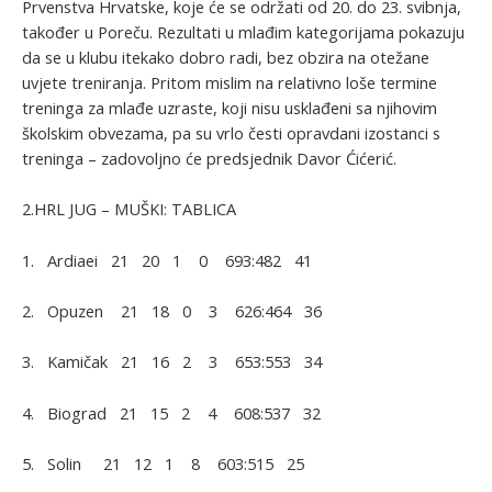
Prvenstva Hrvatske, koje će se održati od 20. do 23. svibnja,
također u Poreču. Rezultati u mlađim kategorijama pokazuju
da se u klubu itekako dobro radi, bez obzira na otežane
uvjete treniranja. Pritom mislim na relativno loše termine
treninga za mlađe uzraste, koji nisu usklađeni sa njihovim
školskim obvezama, pa su vrlo česti opravdani izostanci s
treninga – zadovoljno će predsjednik Davor Ćićerić.
2.HRL JUG – MUŠKI: TABLICA
1. Ardiaei 21 20 1 0 693:482 41
2. Opuzen 21 18 0 3 626:464 36
3. Kamičak 21 16 2 3 653:553 34
4. Biograd 21 15 2 4 608:537 32
5. Solin 21 12 1 8 603:515 25