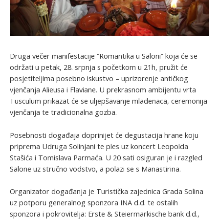
Druga večer manifestacije “Romantika u Saloni” koja će se
održati u petak, 28. srpnja s početkom u 21h, pružit će
posjetiteljima posebno iskustvo – uprizorenje antičkog
vjenčanja Alieusa i Flaviane. U prekrasnom ambijentu vrta
Tusculum prikazat će se uljepšavanje mladenaca, ceremonija
vjenčanja te tradicionalna gozba.
Posebnosti događaja doprinijet će degustacija hrane koju
priprema Udruga Solinjani te ples uz koncert Leopolda
Stašića i Tomislava Parmaća. U 20 sati osiguran je i razgled
Salone uz stručno vodstvo, a polazi se s Manastirina.
Organizator događanja je Turistička zajednica Grada Solina
uz potporu generalnog sponzora INA d.d. te ostalih
sponzora i pokrovitelja: Erste & Steiermarkische bank d.d.,