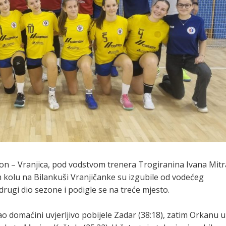
n – Vranjica, pod vodstvom trenera Trogiranina Ivana Mitr
 kolu na Bilankuši Vranjičanke su izgubile od vodećeg
rugi dio sezone i podigle se na treće mjesto.
ao domaćini uvjerljivo pobijele Zadar (38:18), zatim Orkanu u