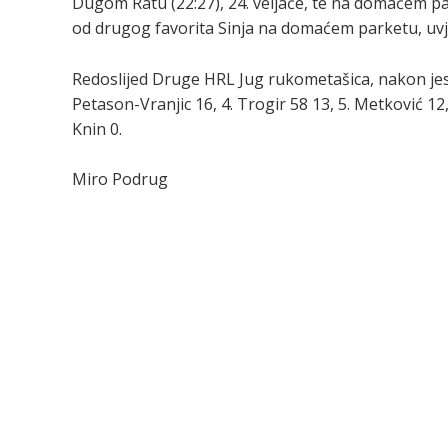
Dugom Ratu (22:27), 24. veljače, te na domaćem par
od drugog favorita Sinja na domaćem parketu, uvjer
Redoslijed Druge HRL Jug rukometašica, nakon jesen
Petason-Vranjic 16, 4. Trogir 58 13, 5. Metković 12, 
Knin 0.
Miro Podrug