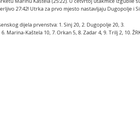
ketu Marinu Kaštela (25:22). U četvrtoj utakmice izgubile su
ljivo 27:42! Utrka za prvo mjesto nastavljaju Dugopolje i Si
skog dijela prvenstva: 1. Sinj 20, 2. Dugopolje 20, 3.
6. Marina-Kaštela 10, 7. Orkan 5, 8. Zadar 4, 9. Trilj 2, 10. ŽR