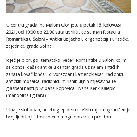
U centru grada, na Malom Glorijetu
u petak 13. kolovoza
2021. od 19:00 do 22:00 sata
upriličit će se manifestacija
Romantika u Saloni – Antika uz Jadro
u organizaciji Turističke
zajednice grada Solina.
Riječ je o drugoj tematskoj večeri Romantike u Saloni kojim
se donosi dašak antike u centar grada uz sajam antičkih
zanata kovač lončar, drvorezbar i kamenoklesar, radionicu
antičkih mozaika, radionicu mirisnih uljnih mješavina te
glazbeni nastup Stipana Popovića i Ivane Kenk Kalebić
(mandolina i gitara).
Ulaz je slobodan, no zbog epidemioloških mjera ograničen je
broj ljudi koji istovremeno mogu boraviti u prostoru.