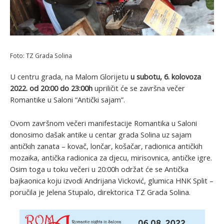
Foto: TZ Grada Solina
U centru grada, na Malom Glorijetu
u subotu, 6. kolovoza
2022. od 20:00 do 23:00h
upriličit će se završna večer
Romantike u Saloni “Antički sajam”.
Ovom završnom večeri manifestacije Romantika u Saloni
donosimo dašak antike u centar grada Solina uz sajam
antičkih zanata – kovač, lončar, košačar, radionica antičkih
mozaika, antička radionica za djecu, mirisovnica, antičke igre.
Osim toga u toku večeri u 20:00h održat će se Antička
bajkaonica koju izvodi Andrijana Vicković, glumica HNK Split –
poručila je Jelena Stupalo, direktorica TZ Grada Solina.