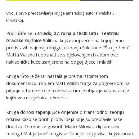
Ovo je prvo predstavljanje knjige američkog autora Walsha u
Hrvatskoj.
Pridružite se u
srijedu, 27. rujna u 18:00 sati
u
Teatrinu
Gradske knjižnice Solin
na književnoj večeri na kojoj ćemo
predstaviti najnoviju knjigu u izdanju Salesiane: ”Što je žena”
Matta Walsha i upoznati se s djelovanjem i radom ove
nakladničke kuće usmjerene na odgoj djece i mladih.
Knjiga ”Što je žena” nastala je prema istoimenom
dokumentarcu u kojem Matt Walsh traga za odgovorom na
pitanje o tome što je to žena, a čim je objavljena postala je
književna uspješnica u Americi.
Knjiga donosi zapanjujuće činjenice o transrodnoj teoriji i
otkriva kako se boriti protiv ideja koje su preplavile naše
društvo. O tome će govoriti Mario Milovac, diplomirani
teolog i Matija Janeš magistar španjolskoj jezika i književnosti