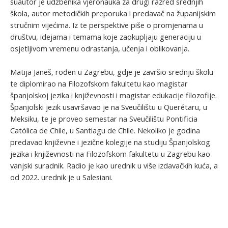
suautor je udžbenika vjeronauka za drugi razred srednjih
škola, autor metodičkih preporuka i predavač na županijskim
stručnim vijećima. Iz te perspektive piše o promjenama u
društvu, idejama i temama koje zaokupljaju generaciju u
osjetljivom vremenu odrastanja, učenja i oblikovanja.
Matija Janeš, rođen u Zagrebu, gdje je završio srednju školu
te diplomirao na Filozofskom fakultetu kao magistar
španjolskoj jezika i književnosti i magistar edukacije filozofije.
Španjolski jezik usavršavao je na Sveučilištu u Querétaru, u
Meksiku, te je proveo semestar na Sveučilištu Pontificia
Católica de Chile, u Santiagu de Chile. Nekoliko je godina
predavao književne i jezične kolegije na studiju Španjolskog
jezika i književnosti na Filozofskom fakultetu u Zagrebu kao
vanjski suradnik. Radio je kao urednik u više izdavačkih kuća, a
od 2022. urednik je u Salesiani.