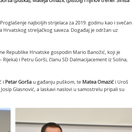
r Gorša (puška), Mateja Omazić (pištolj) i njihov trener Siniša
oglašenje najboljih strijelaca za 2019. godinu kao i sveča
a Hrvatskog streljačkog saveza. Događaj je održan uz
ne Republike Hrvatske gospodin Mario Banožić, koji je
Rijeka) i Petru Gorši, članu SD Dalmacijacement iz Solina,
ć i
Petar Gorša
u gađanju puškom, te
Matea Omazić
i Uroš
Josip Glasnović, a laskavi naslovi u samostrelu pripali su