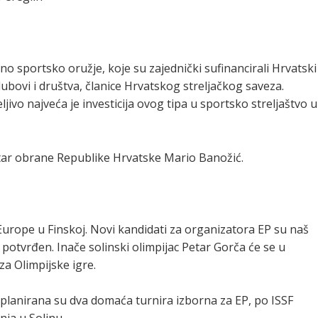
o sportsko oružje, koje su zajednički sufinancirali Hrvatski
klubovi i društva, članice Hrvatskog streljačkog saveza.
eljivo najveća je investicija ovog tipa u sportsko streljaštvo u
ar obrane Republike Hrvatske Mario Banožić.
 Europe u Finskoj. Novi kandidati za organizatora EP su naš
 potvrđen. Inače solinski olimpijac Petar Gorča će se u
za Olimpijske igre.
planirana su dva domaća turnira izborna za EP, po ISSF