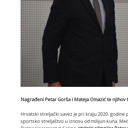
Nagrađeni Petar Gorša i Mateja Omazić te njihov t
Hrvatski streljački savez je pri kraju 2020. godine p
sportsko streljaštvo u iznosu od milijun kuna. Me