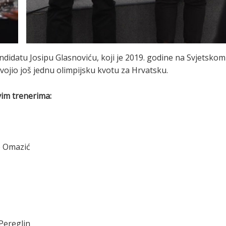
didatu Josipu Glasnoviću, koji je 2019. godine na Svjetskom
svojio još jednu olimpijsku kvotu za Hrvatsku.
ovim trenerima:
e Omazić
Pereglin