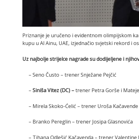
Priznanje je uručeno i evidentnom olimpijskom kan
kupu u Al Ainu, UAE, izjednačio svjetski rekord i o
Uz najbolje strijelce nagrade su dodijeljene i njih
– Seno Čusto – trener Snježane Pejčić
–
Siniša Vitez (DC) –
trener Petra Gorše i Matej
– Mirela Skoko-Ćelić – trener Uroša Kačavende
– Branko Pereglin – trener Josipa Glasnovića
– Tihana Odlešić Kačavenda – trener Valentine 