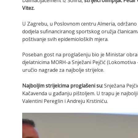
Dalmacijacement iz Solina,
strijelci olimpijac Peta
Vitez.
U Zagrebu, u Poslovnom centru Almeria, održano Pr
dodjela sufinanciranog sportskog oružja članicam
poštivanje svih epidemioloških mjera.
Poseban gost na proglašenju bio je Ministar obra
djelatnicima MORH-a Snježani Pejčić (Lokomotiva – 
uručio nagrade za najbolje strijelce.
Najboljim strijelcima proglašeni su:
Snježana Pejči
Kačavenda u gađanju pištoljem. U trapu je najbolji 
Valentini Pereglin i Andreju Krstiniću.