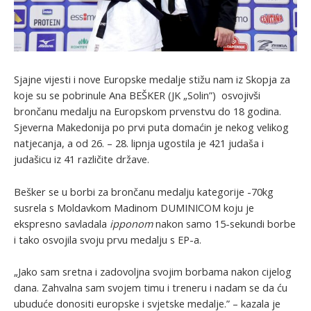
Sjajne vijesti i nove Europske medalje stižu nam iz Skopja za
koje su se pobrinule Ana BEŠKER (JK „Solin”) osvojivši
brončanu medalju na Europskom prvenstvu do 18 godina.
Sjeverna Makedonija po prvi puta domaćin je nekog velikog
natjecanja, a od 26. – 28. lipnja ugostila je 421 judaša i
judašicu iz 41 različite države.
Bešker se u borbi za brončanu medalju kategorije -70kg
susrela s Moldavkom Madinom DUMINICOM koju je
ekspresno savladala
ipponom
nakon samo 15-sekundi borbe
i tako osvojila svoju prvu medalju s EP-a.
„Jako sam sretna i zadovoljna svojim borbama nakon cijelog
dana. Zahvalna sam svojem timu i treneru i nadam se da ću
ubuduće donositi europske i svjetske medalje.” – kazala je