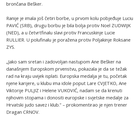
brončana Bešker.
Ranije je imala još četiri borbe, u prvom kolu pobjeđuje Luciu
PAVIĆ (SRB), drugu borbu je bila bolja protiv Noel ZUDWIJK
(NED), a u četvrtfinalu slavi protiv Francuskinje Lucie
RULLIER. U polufinalu je poražena protiv Poljakinje Roksane
ZYS.
„Jako sam sretan i zadovoljan nastupom Ane Bešker na
današnjem Europskom prvenstvu, pokazala je da se težak
rad na kraju uvijek isplati. Europska medalja je tu, početak
njene karijere, u klubu ima idole poput Lare CVJETKO, Ane
Viktorije PULJIZ i Helene VUKOVIĆ, nadam se da krenuti
njihovim stopama i donositi europske i svjetske medalje za
Hrvatski judo savez i klub.” – prokomentirao je njen trener
Dragan CRNOV.