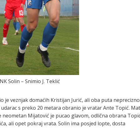
K Solin – Snimio J. Teklić
tio je veznjak domaćih Kristijan Jurić, ali oba puta neprecizno
, udarac s preko 20 metara obranio je vratar Ante Topić. Ma
 je neometan Mijatović je pucao glavom, odlična obrana Topi
ića, ali opet pokraj vrata. Solin ima posjed lopte, dosta