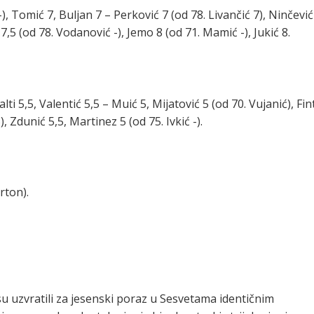
-), Tomić 7, Buljan 7 – Perković 7 (od 78. Livančić 7), Ninčević
 7,5 (od 78. Vodanović -), Jemo 8 (od 71. Mamić -), Jukić 8.
lti 5,5, Valentić 5,5 – Muić 5, Mijatović 5 (od 70. Vujanić), Fin
), Zdunić 5,5, Martinez 5 (od 75. Ivkić -).
rton).
i su uzvratili za jesenski poraz u Sesvetama identičnim