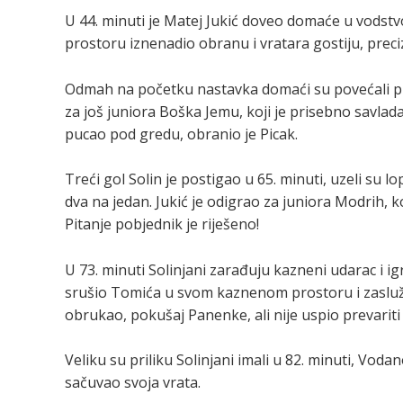
U 44. minuti je Matej Jukić doveo domaće u vodstv
prostoru iznenadio obranu i vratara gostiju, preci
Odmah na početku nastavka domaći su povećali pre
za još juniora Boška Jemu, koji je prisebno savlada P
pucao pod gredu, obranio je Picak.
Treći gol Solin je postigao u 65. minuti, uzeli su l
dva na jedan. Jukić je odigrao za juniora Modrih, ko
Pitanje pobjednik je riješeno!
U 73. minuti Solinjani zarađuju kazneni udarac i 
srušio Tomića u svom kaznenom prostoru i zasluž
obrukao, pokušaj Panenke, ali nije uspio prevariti
Veliku su priliku Solinjani imali u 82. minuti, Voda
sačuvao svoja vrata.