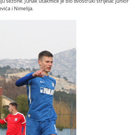
ju sezone. Junak utakmice je bio dvostruki strijelac junior
vića i Nimelija.