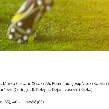
 Marko Cestarić (Sisak) 7,5. Pomoćnici: Josip Vitez (Kobilić) i
rčević (Cetingrad). Delegat: Dejan Ivošević (Rijeka).
o (65), 4:0 – Livančić (89).