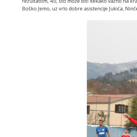
rezultatom, 4:0, što može biti itekako važno na kra
Boško Jemo, uz vrlo dobre asistencije Jukića, Ninče