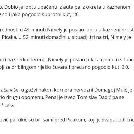
o. Dobio je loptu ubačenu iz auta pa iz okreta u kaznenom
zno i jako pogodio suprotni kut, 1:0.
dnost, u 48. minuti Nimely je poslao loptu u kazneni pros
icaka. U 52. minuti domaćini u situaciji tri na tri, Nimely je
optu na sredini terena, Nimely je poslao Jukića i Jemu u situac
ji se driblingom riješio čuvara i precizno pogodio kut, 3:0.
igrača više, u gužvi nakon kornera nervozni Domagoj Muić je
io drugu opomenu. Penal je izveo Tomislav Dadić pa se
 Picaka.
nović pa Jukić su bili sami pred Picakom, koji je dvaput odličn