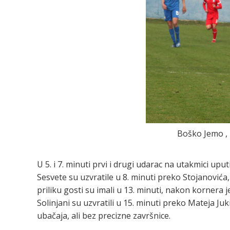
Boško Jemo , N
U 5. i 7. minuti prvi i drugi udarac na utakmici upu
Sesvete su uzvratile u 8. minuti preko Stojanovića
priliku gosti su imali u 13. minuti, nakon kornera
Solinjani su uzvratili u 15. minuti preko Mateja Juk
ubačaja, ali bez precizne završnice.