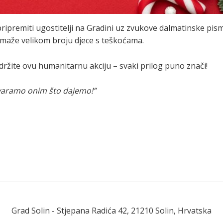
pripremiti ugostitelji na Gradini uz zvukove dalmatinske pis
omaže velikom broju djece s teškoćama.
ržite ovu humanitarnu akciju – svaki prilog puno znači!
stvaramo onim što dajemo!”
Grad Solin
- Stjepana Radića 42, 21210 Solin, Hrvatska