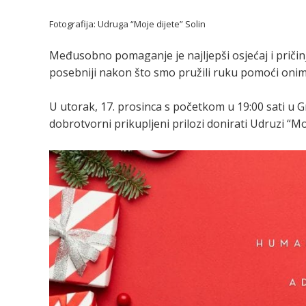
Fotografija: Udruga “Moje dijete” Solin
Međusobno pomaganje je najljepši osjećaj i pričinj
posebniji nakon što smo pružili ruku pomoći onima
U utorak, 17. prosinca s početkom u 19:00 sati u G
dobrotvorni prikupljeni prilozi donirati Udruzi “Moj