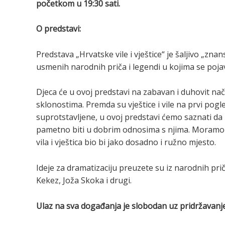
početkom u 19:30 sati.
O predstavi:
Predstava „Hrvatske vile i vještice“ je šaljivo „
usmenih narodnih priča i legendi u kojima se pojavlj
Djeca će u ovoj predstavi na zabavan i duhovit nač
sklonostima. Premda su vještice i vile na prvi pogl
suprotstavljene, u ovoj predstavi ćemo saznati da i
pametno biti u dobrim odnosima s njima. Moramo poš
vila i vještica bio bi jako dosadno i ružno mjesto.
Ideje za dramatizaciju preuzete su iz narodnih prič
Kekez, Joža Skoka i drugi.
Ulaz na sva događanja je slobodan uz pridržavanj