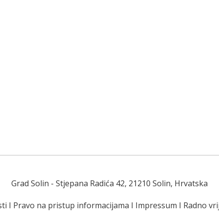
Grad Solin
- Stjepana Radića 42, 21210 Solin, Hrvatska
ti
I
Pravo na pristup informacijama
I
Impressum
I
Radno vr