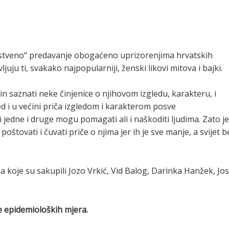
znanstveno“ predavanje obogaćeno uprizorenjima hrvatskih
uju ti, svakako najpopularniji, ženski likovi mitova i bajki.
in saznati neke činjenice o njihovom izgledu, karakteru, i
ed i u većini priča izgledom i karakterom posve
 jedne i druge mogu pomagati ali i naškoditi ljudima. Zato je
tovati i čuvati priče o njima jer ih je sve manje, a svijet b
a koje su sakupili Jozo Vrkić, Vid Balog, Darinka Hanžek, Jos
e epidemioloških mjera.