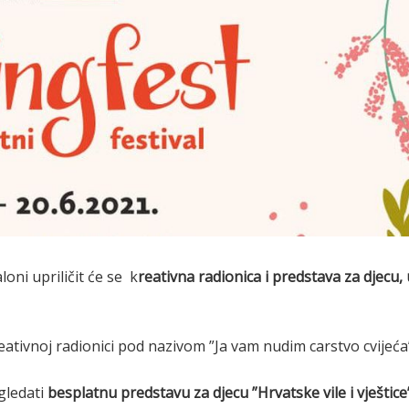
loni upriličit će se k
reativna radionica i predstava za djecu, 
kreativnoj radionici pod nazivom ”Ja vam nudim carstvo cvijeća
gledati
besplatnu predstavu za djecu ”Hrvatske vile i vještice