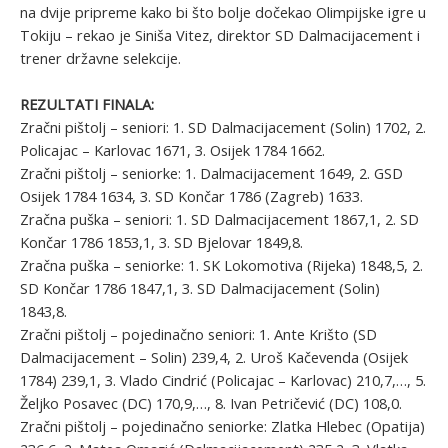
na dvije pripreme kako bi što bolje dočekao Olimpijske igre u
Tokiju – rekao je Siniša Vitez, direktor SD Dalmacijacement i
trener državne selekcije.
REZULTATI FINALA:
Zračni pištolj – seniori: 1. SD Dalmacijacement (Solin) 1702, 2.
Policajac – Karlovac 1671, 3. Osijek 1784 1662.
Zračni pištolj – seniorke: 1. Dalmacijacement 1649, 2. GSD
Osijek 1784 1634, 3. SD Končar 1786 (Zagreb) 1633.
Zračna puška – seniori: 1. SD Dalmacijacement 1867,1, 2. SD
Končar 1786 1853,1, 3. SD Bjelovar 1849,8.
Zračna puška – seniorke: 1. SK Lokomotiva (Rijeka) 1848,5, 2.
SD Končar 1786 1847,1, 3. SD Dalmacijacement (Solin)
1843,8.
Zračni pištolj – pojedinačno seniori: 1. Ante Krišto (SD
Dalmacijacement – Solin) 239,4, 2. Uroš Kačevenda (Osijek
1784) 239,1, 3. Vlado Cindrić (Policajac – Karlovac) 210,7,…, 5.
Željko Posavec (DC) 170,9,…, 8. Ivan Petričević (DC) 108,0.
Zračni pištolj – pojedinačno seniorke: Zlatka Hlebec (Opatija)