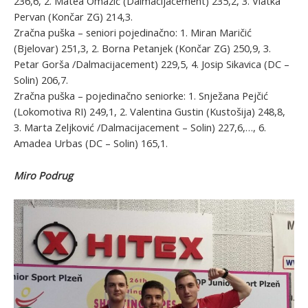
236,6, 2. Matea Omazić (Dalmacijacement) 235,2, 3. Vlatka
Pervan (Končar ZG) 214,3.
Zračna puška – seniori pojedinačno: 1. Miran Maričić
(Bjelovar) 251,3, 2. Borna Petanjek (Končar ZG) 250,9, 3.
Petar Gorša /Dalmacijacement) 229,5, 4. Josip Sikavica (DC –
Solin) 206,7.
Zračna puška – pojedinačno seniorke: 1. Snježana Pejčić
(Lokomotiva RI) 249,1, 2. Valentina Gustin (Kustošija) 248,8,
3. Marta Zeljković /Dalmacijacement – Solin) 227,6,…, 6.
Amadea Urbas (DC – Solin) 165,1.
Miro Podrug