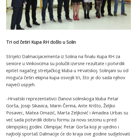
Tri od četiri Kupa RH došlo u Solin
Strijelci Dalmacijacementa iz Solina na finalu Kupa RH za
seniore u Vinkovcima su polučili izvrsne rezultate i potvrdili
epitet najjačeg streljačkog kluba u Hrvatskoj. Solinjani su od
moguća četiri ekipna kupa osvojili tri, što je do sada njihov
najveći uspjeh.
-Hrvatski reprezentativci članovi solinskoga kluba Petar
Gorša, Josip Sikavica, Marin Čerina, Ante Krišto, Željko
Posavec, Matea Omazić, Marta Zeljković i Amadea Urbas su
već sada potvrdili dobru formu za novu sezonu u pred
olimpijskoj godini. Olimpijac Petar Gorša koji je ujedno i
najbolji sportaš Dalmacije će do kraja ove godine sudjelovati