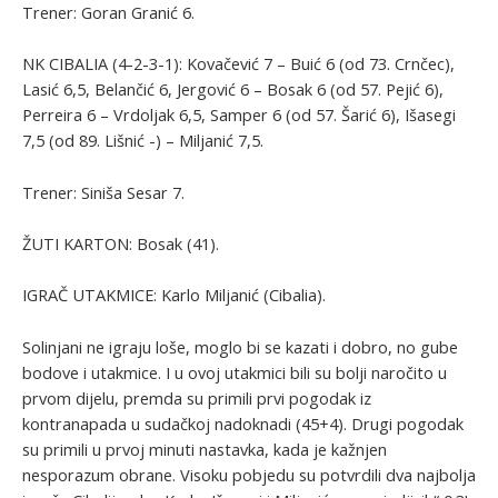
Trener: Goran Granić 6.
NK CIBALIA (4-2-3-1): Kovačević 7 – Buić 6 (od 73. Crnčec),
Lasić 6,5, Belančić 6, Jergović 6 – Bosak 6 (od 57. Pejić 6),
Perreira 6 – Vrdoljak 6,5, Samper 6 (od 57. Šarić 6), Išasegi
7,5 (od 89. Lišnić -) – Miljanić 7,5.
Trener: Siniša Sesar 7.
ŽUTI KARTON: Bosak (41).
IGRAČ UTAKMICE: Karlo Miljanić (Cibalia).
Solinjani ne igraju loše, moglo bi se kazati i dobro, no gube
bodove i utakmice. I u ovoj utakmici bili su bolji naročito u
prvom dijelu, premda su primili prvi pogodak iz
kontranapada u sudačkoj nadoknadi (45+4). Drugi pogodak
su primili u prvoj minuti nastavka, kada je kažnjen
nesporazum obrane. Visoku pobjedu su potvrdili dva najbolja