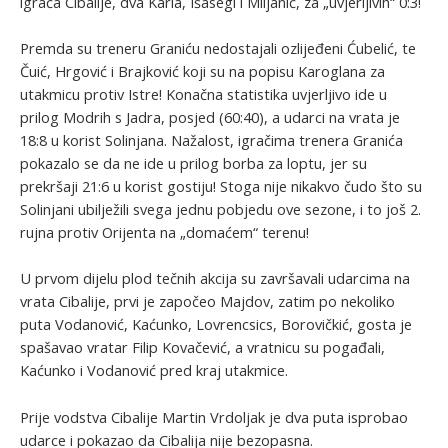
igrača Cibalije, dva Karla, Išasegi i Miljanić, za „uvjerljivih“ 0:3!
Premda su treneru Graniću nedostajali ozlijeđeni Ćubelić, te
Čuić, Hrgović i Brajković koji su na popisu Karoglana za
utakmicu protiv Istre! Konačna statistika uvjerljivo ide u
prilog Modrih s Jadra, posjed (60:40), a udarci na vrata je
18:8 u korist Solinjana. Nažalost, igračima trenera Granića
pokazalo se da ne ide u prilog borba za loptu, jer su
prekršaji 21:6 u korist gostiju! Stoga nije nikakvo čudo što su
Solinjani ubilježili svega jednu pobjedu ove sezone, i to još 2.
rujna protiv Orijenta na „domaćem“ terenu!
U prvom dijelu plod tečnih akcija su završavali udarcima na
vrata Cibalije, prvi je započeo Majdov, zatim po nekoliko
puta Vodanović, Kaćunko, Lovrencsics, Borovičkić, gosta je
spašavao vratar Filip Kovačević, a vratnicu su pogađali,
Kaćunko i Vodanović pred kraj utakmice.
Prije vodstva Cibalije Martin Vrdoljak je dva puta isprobao
udarce i pokazao da Cibalija nije bezopasna.