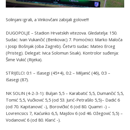
Solinjani igrali, a Vinkovčani zabijali golove!!!
DUGOPOLJE – Stadion Hrvatskih vitezova. Gledatelja: 150.
Sudac: Ivan Vukančić (Benkovac) 7. Pomoćnici: Marko Maloča
i Josip Bošnjak (oba Zagreb). Četvrti sudac: Mateo Erceg
(Pristeg). Delegat: Ivica Solomun Sisak). Kontrolor suđenja:
Šime Vukić (Rijeka).
STRIJELCI: 0:1 – Išasegi (45+4), 0:2 – Miljanić (46), 0:3 –
Išasegi (87).
NK SOLIN (4-2-3-1): Buljan 5,5 – Karabatić 5,5, Dumančić 5,5,
Tomić 5,5, Vučković 5,5 (od 53. Jurić-Petrašilo 5,5)– Dadić 6
(od 70. Kapitanović -), Borovičkić 6 (od 80. Quamri -) –
Lovrencsics 7, Kaćunko 6,5, Majdov 6 (od 46. Ožegović 5,5) –
Vodanović 6 (od 80. Klarić -).