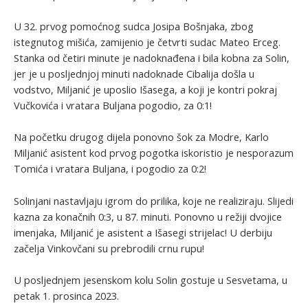
U 32. prvog pomoćnog sudca Josipa Bošnjaka, zbog
istegnutog mišića, zamijenio je četvrti sudac Mateo Erceg.
Stanka od četiri minute je nadoknađena i bila kobna za Solin,
jer je u posljednjoj minuti nadoknade Cibalija došla u
vodstvo, Miljanić je uposlio Išasega, a koji je kontri pokraj
Vučkovića i vratara Buljana pogodio, za 0:1!
Na početku drugog dijela ponovno šok za Modre, Karlo
Miljanić asistent kod prvog pogotka iskoristio je nesporazum
Tomića i vratara Buljana, i pogodio za 0:2!
Solinjani nastavljaju igrom do prilika, koje ne realiziraju. Slijedi
kazna za konačnih 0:3, u 87. minuti. Ponovno u režiji dvojice
imenjaka, Miljanić je asistent a Išasegi strijelac! U derbiju
začelja Vinkovčani su prebrodili crnu rupu!
U posljednjem jesenskom kolu Solin gostuje u Sesvetama, u
petak 1. prosinca 2023.