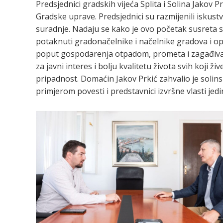
Predsjednici gradskih vijeća Splita i Solina Jakov P
Gradske uprave. Predsjednici su razmijenili iskus
suradnje. Nadaju se kako je ovo početak susreta sv
potaknuti gradonačelnike i načelnike gradova i op
poput gospodarenja otpadom, prometa i zagađivan
za javni interes i bolju kvalitetu života svih koji 
pripadnost. Domaćin Jakov Prkić zahvalio je solins
primjerom povesti i predstavnici izvršne vlasti je