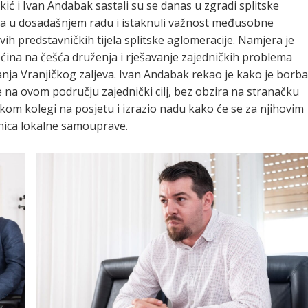
rkić i Ivan Andabak sastali su se danas u zgradi splitske
tva u dosadašnjem radu i istaknuli važnost međusobne
ih predstavničkih tijela splitske aglomeracije. Namjera je
ćina na češća druženja i rješavanje zajedničkih problema
ja Vranjičkog zaljeva. Ivan Andabak rekao je kako je borba
žive na ovom području zajednički cilj, bez obzira na stranačku
kom kolegi na posjetu i izrazio nadu kako će se za njihovim
dinica lokalne samouprave.