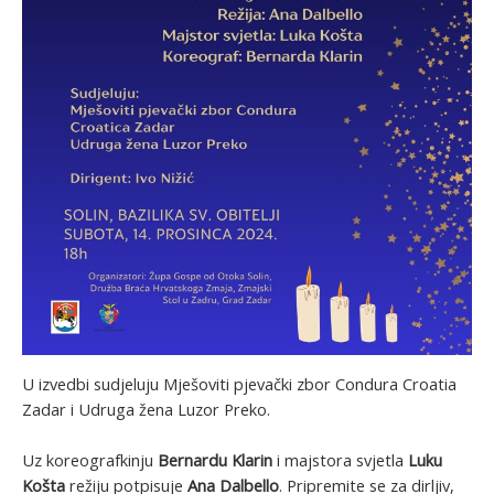
U izvedbi sudjeluju Mješoviti pjevački zbor Condura Croatia
Zadar i Udruga žena Luzor Preko.
Uz koreografkinju
Bernardu Klarin
i majstora svjetla
Luku
Košta
režiju potpisuje
Ana Dalbello
. Pripremite se za dirljiv,