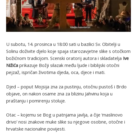
U subotu, 14. prosinca u 18:00 sati u bazilici Sv. Obitelji u
Solinu doživite djelo koje spaja starozavjetne slike s otočkom
božićnom tradicijom. Scenski oratorij autora i skladatelja
Ive
Nižića
prikazuje Božji silazak među ljude i biblijski otočni
pejzaž, ispričan životima djeda, oca, djece i mati.
Djed – poput Mojsija zna za pustinju, otočnu pustoš i Brdo
objave, on nakon osame zna za blizinu Jahvinu koja u
praštanju i pomirenju stoluje.
Otac – kojemu se Bog u patnjama javlja, a čije ‘maslinovo
drivo’ nosi znakove muke slike su njegove osobne, otočne i
hrvatske nacionalne povijesti.