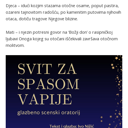
Djeca – idući kozjim stazama otočne osame, poput pastira,
ozareni tajnovitom radošću, po kamenitim putovima njihovih
otaca, dotiču tragove Njegove blizine.
Mati – i njezin potresni govor na ‘Božji don’ o rasipničkoj
ljubavi Onoga kojeg su otočani iščekivali završava otočnom
molitvom.