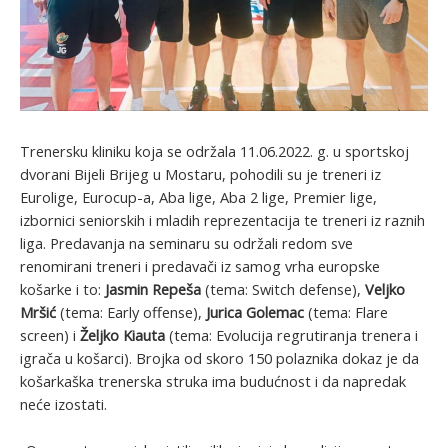
Trenersku kliniku koja se održala 11.06.2022. g. u sportskoj
dvorani Bijeli Brijeg u Mostaru, pohodili su je treneri iz
Eurolige, Eurocup-a, Aba lige, Aba 2 lige, Premier lige,
izbornici seniorskih i mladih reprezentacija te treneri iz raznih
liga. Predavanja na seminaru su održali redom sve
renomirani treneri i predavači iz samog vrha europske
košarke i to:
Jasmin Repeša
(tema: Switch defense),
Veljko
Mršić
(tema: Early offense),
Jurica Golemac
(tema: Flare
screen) i
Željko Kiauta
(tema: Evolucija regrutiranja trenera i
igrača u košarci). Brojka od skoro 150 polaznika dokaz je da
košarkaška trenerska struka ima budućnost i da napredak
neće izostati.