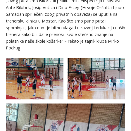
„Ovog puta smo iskoristili priliku i mini ekspedicija u sastavu
Ante Bilobrk, Josip Vučica i Dino Erceg (Hrvoje Oršulić i Ljubo
Šamadan spriječeni zbog privatnih obaveza) se uputila na
trenersku kliniku u Mostar. Kao što smo puno puta i
spominjali, jako nam je bitno ulagati u razvoj i edukaciju naših
trenera kako bi i dalje prenosili svoje stečeno znanje na
polaznike naše škole košarke“ – rekao je tajnik kluba Mirko
Podrug.