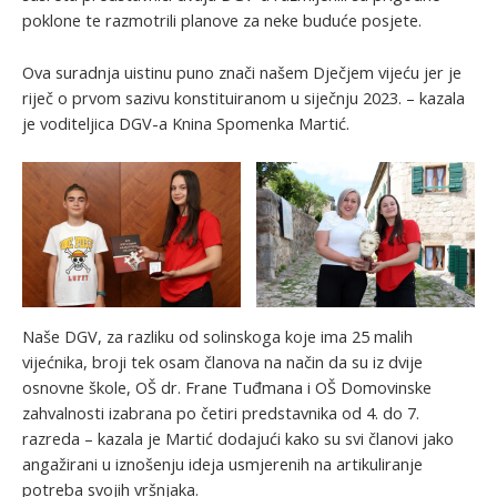
poklone te razmotrili planove za neke buduće posjete.
Ova suradnja uistinu puno znači našem Dječjem vijeću jer je
riječ o prvom sazivu konstituiranom u siječnju 2023. – kazala
je voditeljica DGV-a Knina Spomenka Martić.
Naše DGV, za razliku od solinskoga koje ima 25 malih
vijećnika, broji tek osam članova na način da su iz dvije
osnovne škole, OŠ dr. Frane Tuđmana i OŠ Domovinske
zahvalnosti izabrana po četiri predstavnika od 4. do 7.
razreda – kazala je Martić dodajući kako su svi članovi jako
angažirani u iznošenju ideja usmjerenih na artikuliranje
potreba svojih vršnjaka.