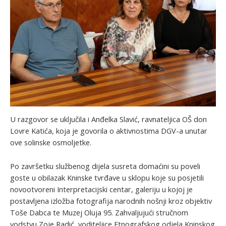
U razgovor se uključila i Anđelka Slavić, ravnateljica OŠ don
Lovre Katića, koja je govorila o aktivnostima DGV-a unutar
ove solinske osmoljetke.
Po završetku službenog dijela susreta domaćini su poveli
goste u obilazak Kninske tvrđave u sklopu koje su posjetili
novootvoreni Interpretacijski centar, galeriju u kojoj je
postavljena izložba fotografija narodnih nošnji kroz objektiv
Toše Dabca te Muzej Oluja 95. Zahvaljujući stručnom
vodstvu Zoje Radić, voditeljice Etnografskog odjela Kninskog