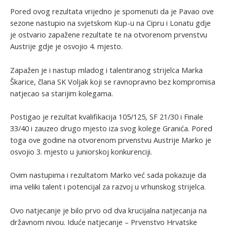
Pored ovog rezultata vrijedno je spomenuti da je Pavao ove
sezone nastupio na svjetskom Kup-u na Cipru i Lonatu gdje
je ostvario zapažene rezultate te na otvorenom prvenstvu
Austrije gdje je osvojio 4. mjesto.
Zapažen je i nastup mladog i talentiranog strijelca Marka
Škarice, člana SK Voljak koji se ravnopravno bez kompromisa
natjecao sa starijim kolegama.
Postigao je rezultat kvalifikacija 105/125, SF 21/30 i Finale
33/40 i zauzeo drugo mjesto iza svog kolege Granića. Pored
toga ove godine na otvorenom prvenstvu Austrije Marko je
osvojio 3. mjesto u juniorskoj konkurenciji.
Ovim nastupima i rezultatom Marko već sada pokazuje da
ima veliki talent i potencijal za razvoj u vrhunskog strijelca.
Ovo natjecanje je bilo prvo od dva krucijalna natjecanja na
državnom nivou. Iduće natjecanje – Prvenstvo Hrvatske