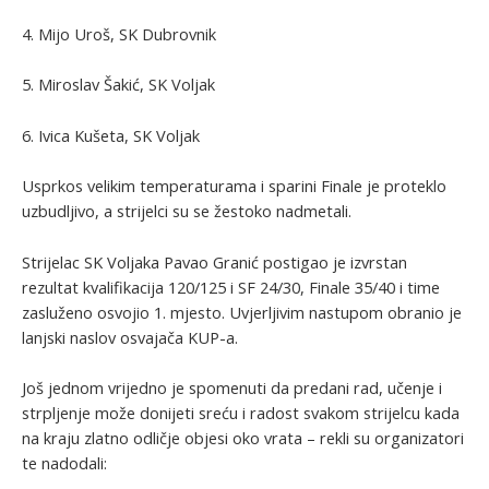
4. Mijo Uroš, SK Dubrovnik
5. Miroslav Šakić, SK Voljak
6. Ivica Kušeta, SK Voljak
Usprkos velikim temperaturama i sparini Finale je proteklo
uzbudljivo, a strijelci su se žestoko nadmetali.
Strijelac SK Voljaka Pavao Granić postigao je izvrstan
rezultat kvalifikacija 120/125 i SF 24/30, Finale 35/40 i time
zasluženo osvojio 1. mjesto. Uvjerljivim nastupom obranio je
lanjski naslov osvajača KUP-a.
Još jednom vrijedno je spomenuti da predani rad, učenje i
strpljenje može donijeti sreću i radost svakom strijelcu kada
na kraju zlatno odličje objesi oko vrata – rekli su organizatori
te nadodali: