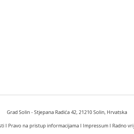
Grad Solin
- Stjepana Radića 42, 21210 Solin, Hrvatska
ti
I
Pravo na pristup informacijama
I
Impressum
I
Radno vr