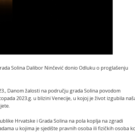
ada Solina Dalibor Ninčević donio Odluku o proglašenju
2023., Danom žalosti na području grada Solina povodom
pada 2023.g. u blizini Venecije, u kojoj je život izgubila naš
jete.
ublike Hrvatske i Grada Solina na pola koplja na zgradi
dama u kojima je sjedište pravnih osoba ili fizičkih osoba k