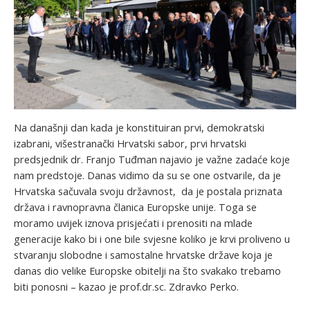
Na današnji dan kada je konstituiran prvi, demokratski
izabrani, višestranački Hrvatski sabor, prvi hrvatski
predsjednik dr. Franjo Tuđman najavio je važne zadaće koje
nam predstoje. Danas vidimo da su se one ostvarile, da je
Hrvatska sačuvala svoju državnost, da je postala priznata
država i ravnopravna članica Europske unije. Toga se
moramo uvijek iznova prisjećati i prenositi na mlade
generacije kako bi i one bile svjesne koliko je krvi proliveno u
stvaranju slobodne i samostalne hrvatske države koja je
danas dio velike Europske obitelji na što svakako trebamo
biti ponosni – kazao je prof.dr.sc. Zdravko Perko.