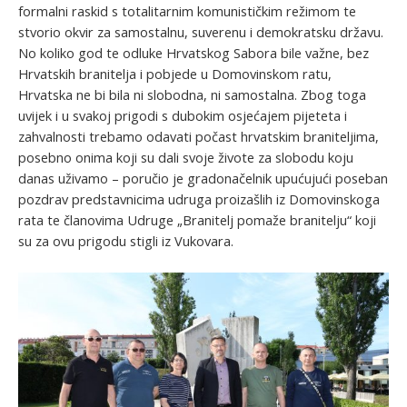
formalni raskid s totalitarnim komunističkim režimom te
stvorio okvir za samostalnu, suverenu i demokratsku državu.
No koliko god te odluke Hrvatskog Sabora bile važne, bez
Hrvatskih branitelja i pobjede u Domovinskom ratu,
Hrvatska ne bi bila ni slobodna, ni samostalna. Zbog toga
uvijek i u svakoj prigodi s dubokim osjećajem pijeteta i
zahvalnosti trebamo odavati počast hrvatskim braniteljima,
posebno onima koji su dali svoje živote za slobodu koju
danas uživamo – poručio je gradonačelnik upućujući poseban
pozdrav predstavnicima udruga proizašlih iz Domovinskoga
rata te članovima Udruge „Branitelj pomaže branitelju“ koji
su za ovu prigodu stigli iz Vukovara.