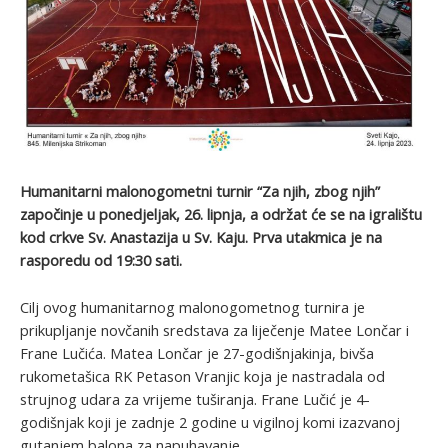
Humanitarni malonogometni turnir “Za njih, zbog njih”
započinje u ponedjeljak, 26. lipnja, a održat će se na igralištu
kod crkve Sv. Anastazija u Sv. Kaju. Prva utakmica je na
rasporedu od 19:30 sati.
Cilj ovog humanitarnog malonogometnog turnira je
prikupljanje novčanih sredstava za liječenje Matee Lončar i
Frane Lučića. Matea Lončar je 27-godišnjakinja, bivša
rukometašica RK Petason Vranjic koja je nastradala od
strujnog udara za vrijeme tuširanja. Frane Lučić je 4-
godišnjak koji je zadnje 2 godine u vigilnoj komi izazvanoj
gutanjem balona za napuhavanje.