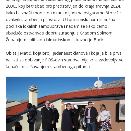
2030., koji bi trebao biti predstavljen do kraja travnja 2024.
kako bi iznašli model da mladim ljudima osiguramo što više
ovakvih stambenih prostora. U tom smislu nam je nužna
podrška lokalnih samouprava i nadam se kako ćemo i
ubuduće ostvarivati dobru suradnju s Gradom Solinom i
Županijom splitsko-dalmatinskom – kazao je Bačić.
Obitelj Matić, koja broji jedanaest članova i koja je bila prva
na listi za dobivanje POS-ovih stanova, nije krila zadovoljstvo
konačnim rješavanjem stambenoga pitanja.