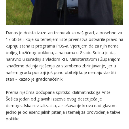
Danas je doista izuzetan trenutak za naš grad, a posebno za
17 obitelji koje su temeljem liste prvenstva ostvarile pravo na
kupnju stana iz programa POS-a. Vjerujem da za njih nema
boljeg božićnog poklona, a na nama u Gradu Solinu je da,
naravno u suradnji s Vladom RH, Ministarstvom i Županijom,
iznađemo daljnja rješenja za stambeno zbrinjavanje, jer u
našem gradu postoji još puno obitelji koje nemaju vlastiti
stan – kazao je gradonačelnik.
Prema riječima dožupana splitsko-dalmatinskoga Ante
Šošića jedan od glavnih izazova ovog desetljeća je
demografska revitalizacija, a rješavanje krova nad glavom
jedno je od esencijalnih pitanja i temelj za provođenje takve
politike.