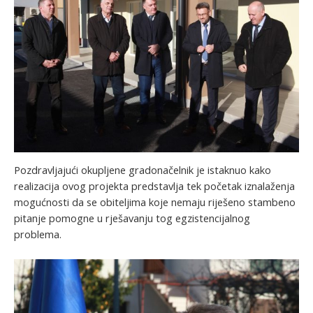
Pozdravljajući okupljene gradonačelnik je istaknuo kako
realizacija ovog projekta predstavlja tek početak iznalaženja
mogućnosti da se obiteljima koje nemaju riješeno stambeno
pitanje pomogne u rješavanju tog egzistencijalnog
problema.