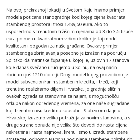
Na ovoj prekrasnoj lokaciji u Svetom Kaju imamo primjer
modela poticane stanogradnje kod kojeg cijena kvadrata
stambenog prostora iznosi 1.489,50 eura. Ako to
usporedimo s trenutnim tržišnim cijenama od 3 do 3,5 tisuće
eura po metru kvadratnom vidimo koliko je taj model
kvalitetan i pogodan za naše građane. Ovakav primjer
stambenoga zbrinjavanja posebno je izražen na području
Splitsko-dalmatinske županije u kojoj je, uz ovih 17 stanova
koje danas svečano uručujemo u Solinu, na ovaj način
zbrinuto još 1210 obitelji. Drugi model kojeg provodimo je
model subvencioniranih stambenih kredita, i treći, koji
trenutno realiziramo diljem Hrvatske, je gradnja sličnih
ovakvih zgrada sa stanovima za najam, s mogućnošću
otkupa nakon određenog vremena, za one naše sugrađane
koji trenutno nisu kreditno sposobni. S obzirom da je u
Hrvatskoj izuzetno velika potražnja za novim stanovima, a s
druge strane ponuda nije velika što dovodi do rasta cijena
nekretnina i rasta najmova, krenuli smo u izradu stambene
strategije, odnosno Nacionalnog plana stambene politike do