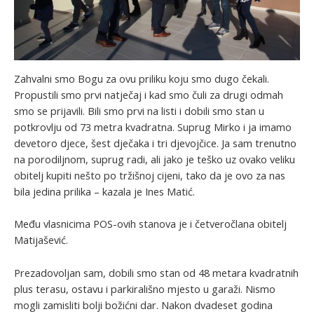
Zahvalni smo Bogu za ovu priliku koju smo dugo čekali.
Propustili smo prvi natječaj i kad smo čuli za drugi odmah
smo se prijavili. Bili smo prvi na listi i dobili smo stan u
potkrovlju od 73 metra kvadratna. Suprug Mirko i ja imamo
devetoro djece, šest dječaka i tri djevojčice. Ja sam trenutno
na porodiljnom, suprug radi, ali jako je teško uz ovako veliku
obitelj kupiti nešto po tržišnoj cijeni, tako da je ovo za nas
bila jedina prilika – kazala je Ines Matić.
Među vlasnicima POS-ovih stanova je i četveročlana obitelj
Matijašević.
Prezadovoljan sam, dobili smo stan od 48 metara kvadratnih
plus terasu, ostavu i parkirališno mjesto u garaži. Nismo
mogli zamisliti bolji božićni dar. Nakon dvadeset godina