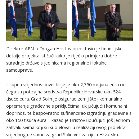
Direktor APN-a Dragan Hristov predstavio je financijske
detalje projekta ističući kako je riječ o primjeru dobre
suradnje države s jedinicama regionalne i lokalne
samouprave.
Ukupna vrijednost investicije je oko 2,350 milijuna eura od
čega su poticajna sredstva Republike Hrvatske oko 524
tisuće eura. Grad Solin je osigurao zemljište i komunalno
opremanje građevine s priključcima, uključujući i komunalni
doprinos, te bespovratno sufinancirao izgradnju građevine s
oko 150 tisuća eura – kazao je Hristov upućujući još jednom
zahvalu svima koji su sudjelovali u realizaciji ovog projekta
vrijednog ne samo za grad Solin već za cijelu Hrvatsku.