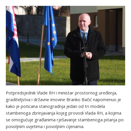
Potpredsjednik Vlade RH i ministar prostornog uređenja,
graditeljstva i državne imovine Branko Bačić napomenuo je
kako je poticana stanogradnja jedan od tri modela
stambenoga zbrinjavanja kojeg provodi Vlada RH, a kojima
se omogućuje građanima rješavanje stambenoga pitanja po
povoljnim uvjetima i povoljnim cijenama.