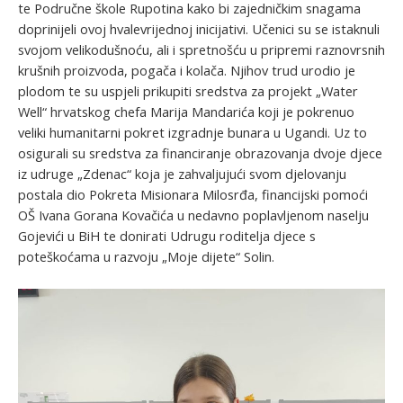
te Područne škole Rupotina kako bi zajedničkim snagama
doprinijeli ovoj hvalevrijednoj inicijativi. Učenici su se istaknuli
svojom velikodušnoću, ali i spretnošću u pripremi raznovrsnih
krušnih proizvoda, pogača i kolača. Njihov trud urodio je
plodom te su uspjeli prikupiti sredstva za projekt „Water
Well“ hrvatskog chefa Marija Mandarića koji je pokrenuo
veliki humanitarni pokret izgradnje bunara u Ugandi. Uz to
osigurali su sredstva za financiranje obrazovanja dvoje djece
iz udruge „Zdenac“ koja je zahvaljujući svom djelovanju
postala dio Pokreta Misionara Milosrđa, financijski pomoći
OŠ Ivana Gorana Kovačića u nedavno poplavljenom naselju
Gojevići u BiH te donirati Udrugu roditelja djece s
poteškoćama u razvoju „Moje dijete“ Solin.