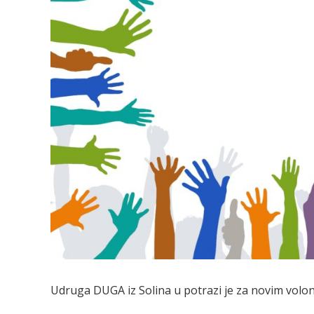
Udruga DUGA iz Solina u potrazi je za novim volo