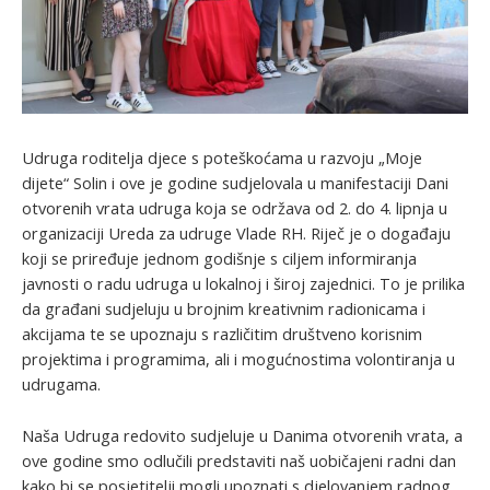
Udruga roditelja djece s poteškoćama u razvoju „Moje
dijete“ Solin i ove je godine sudjelovala u manifestaciji Dani
otvorenih vrata udruga koja se održava od 2. do 4. lipnja u
organizaciji Ureda za udruge Vlade RH. Riječ je o događaju
koji se priređuje jednom godišnje s ciljem informiranja
javnosti o radu udruga u lokalnoj i široj zajednici. To je prilika
da građani sudjeluju u brojnim kreativnim radionicama i
akcijama te se upoznaju s različitim društveno korisnim
projektima i programima, ali i mogućnostima volontiranja u
udrugama.
Naša Udruga redovito sudjeluje u Danima otvorenih vrata, a
ove godine smo odlučili predstaviti naš uobičajeni radni dan
kako bi se posjetitelji mogli upoznati s djelovanjem radnog,