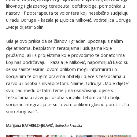
likovnog i glazbenog terapeuta, defektologa, pomoćnika u
nastavi i fizioterapeuta te volontera koji nesebično sudjeluju
u radu Udruge – kazala je Ljubica Milković, voditeljica Udruge
„Moje dijete“ Solin.
Bila je ovo prilika da se članovi i građani upoznaju s našim
djelatnicima, besplatnim terapijama i uslugama koje
pružamo, ali i s projektima koje provodimo te donatorima
koji nas podržavaju – kazala je Milković, napominjući kako su
se svi zainteresirani ovom prilikom mogli informirati i o
socijalnim te drugim pravima obitelji i djece s teškoćama u
razvoju i osoba s invaliditetom. Naime, Udruga „Moje dijete“
svoj rad među ostalim temelji na osnaživanju djece s
teškoćama u razvoju i osoba s invaliditetom za što bolju
socijalnu integraciju te su i ovom prilikom glasno poručili „Tu
smo zbog vas!“.
Marijana BATARELO-JELAVIĆ,
Solinska kronika