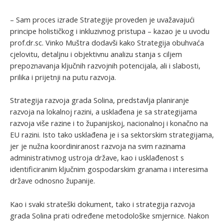
– Sam proces izrade Strategije proveden je uvažavajući
principe holističkog i inkluzivnog pristupa – kazao je u uvodu
prof.dr.sc. Vinko Muštra dodavši kako Strategija obuhvaća
cjelovitu, detaljnu i objektivnu analizu stanja s ciljem
prepoznavanja ključnih razvojnih potencijala, ali i slabosti,
prilika i prijetnji na putu razvoja.
Strategija razvoja grada Solina, predstavlja planiranje
razvoja na lokalnoj razini, a usklađena je sa strategijama
razvoja više razine i to županijskoj, nacionalnoj i konačno na
EU razini. Isto tako usklađena je i sa sektorskim strategijama,
jer je nužna koordiniranost razvoja na svim razinama
administrativnog ustroja države, kao i usklađenost s
identificiranim ključnim gospodarskim granama i interesima
države odnosno županije.
Kao i svaki strateški dokument, tako i strategija razvoja
grada Solina prati određene metodološke smjernice. Nakon