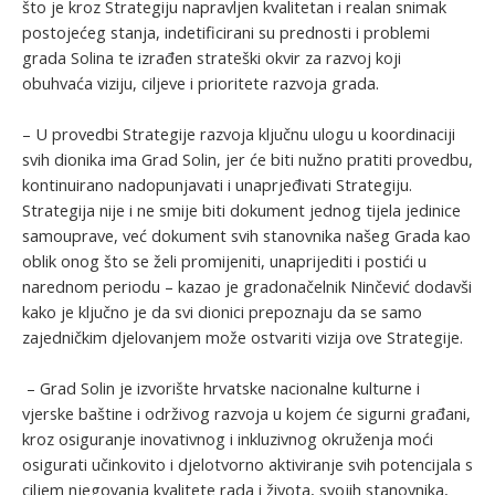
što je kroz Strategiju napravljen kvalitetan i realan snimak
postojećeg stanja, indetificirani su prednosti i problemi
grada Solina te izrađen strateški okvir za razvoj koji
obuhvaća viziju, ciljeve i prioritete razvoja grada.
– U provedbi Strategije razvoja ključnu ulogu u koordinaciji
svih dionika ima Grad Solin, jer će biti nužno pratiti provedbu,
kontinuirano nadopunjavati i unaprjeđivati Strategiju.
Strategija nije i ne smije biti dokument jednog tijela jedinice
samouprave, već dokument svih stanovnika našeg Grada kao
oblik onog što se želi promijeniti, unaprijediti i postići u
narednom periodu – kazao je gradonačelnik Ninčević dodavši
kako je ključno je da svi dionici prepoznaju da se samo
zajedničkim djelovanjem može ostvariti vizija ove Strategije.
– Grad Solin je izvorište hrvatske nacionalne kulturne i
vjerske baštine i održivog razvoja u kojem će sigurni građani,
kroz osiguranje inovativnog i inkluzivnog okruženja moći
osigurati učinkovito i djelotvorno aktiviranje svih potencijala s
ciljem njegovanja kvalitete rada i života, svojih stanovnika,