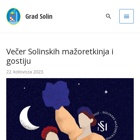
Main
Grad Solin
Men
Večer Solinskih mažoretkinja i
gostiju
22. kolovoza 2023.