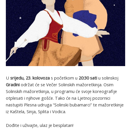
U
srijedu, 23. kolovoza
s početkom u
20:30 sati
u solinskoj
Gradini
održat će se Večer Solinskih mažoretkinja. Osim
Solinskih mažoretkinja, u programu će svoje koreografije
otplesati i njihove gošće. Tako će na Ljetnoj pozornici
nastupiti Plesna udruga “Solinski bubamarci” te mažoretkinje
iz Kaštela, Sinja, Splita i Vodica.
Dođite i uživajte, ulaz je besplatan!