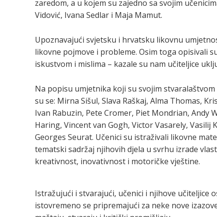
zaredom, a u kojem su zajedno sa svojim učenicima s
Vidović, Ivana Sedlar i Maja Mamut.
Upoznavajući svjetsku i hrvatsku likovnu umjetnost
likovne pojmove i probleme. Osim toga opisivali su o
iskustvom i mislima – kazale su nam učiteljice u
Na popisu umjetnika koji su svojim stvaralaštvom
su se: Mirna Sišul, Slava Raškaj, Alma Thomas, Kris
Ivan Rabuzin, Pete Cromer, Piet Mondrian, Andy Wa
Haring, Vincent van Gogh, Victor Vasarely, Vasilij K
Georges Seurat. Učenici su istraživali likovne mat
tematski sadržaj njihovih djela u svrhu izrade vla
kreativnost, inovativnost i motoričke vještine.
Istražujući i stvarajući, učenici i njihove učiteljice
istovremeno se pripremajući za neke nove izazove 