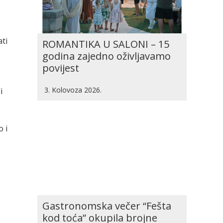
ati
ROMANTIKA U SALONI – 15
godina zajedno oživljavamo
povijest
3. Kolovoza 2026.
i
o i
Gastronomska večer “Fešta
kod toća” okupila brojne