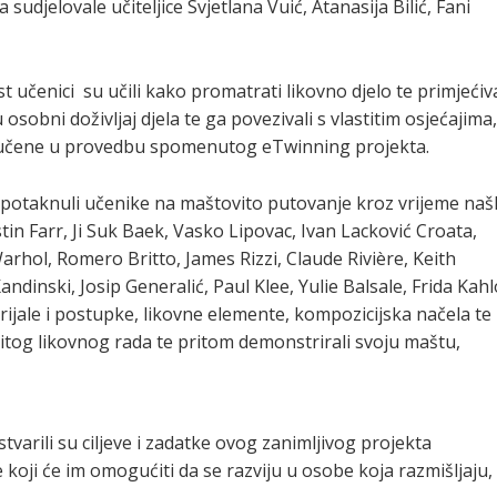
udjelovale učiteljice Svjetlana Vuić, Atanasija Bilić, Fani
 učenici su učili kako promatrati likovno djelo te primjećiv
sobni doživljaj djela te ga povezivali s vlastitim osjećajima,
ključene u provedbu spomenutog eTwinning projekta.
 potaknuli učenike na maštovito putovanje kroz vrijeme našl
tin Farr, Ji Suk Baek, Vasko Lipovac, Ivan Lacković Croata,
rhol, Romero Britto, James Rizzi, Claude Rivière, Keith
andinski, Josip Generalić, Paul Klee, Yulie Balsale, Frida Kahl
erijale i postupke, likovne elemente, kompozicijska načela te
stitog likovnog rada te pritom demonstrirali svoju maštu,
 ostvarili su ciljeve i zadatke ovog zanimljivog projekta
koji će im omogućiti da se razviju u osobe koja razmišljaju,