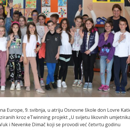
a Europe, 9. svibnja, u atriju Osnovne škole don Lovre Kati
liziranih kroz eTwinning projekt „U svijetu likovnih umjetnik
e Vuk i Nevenke Dimač koji se provodi već četvrtu godinu