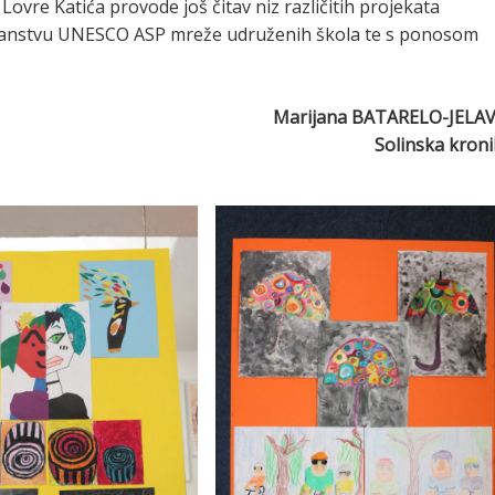
Lovre Katića provode još čitav niz različitih projekata
u članstvu UNESCO ASP mreže udruženih škola te s ponosom
Marijana BATARELO-JELAV
Solinska kron