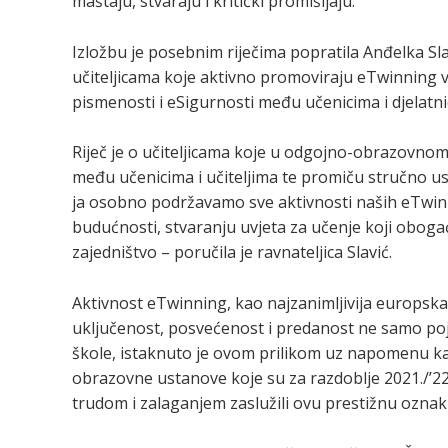
maštaju, stvaraju i kritički promišljaju.
Izložbu je posebnim riječima popratila Anđelka Sla
učiteljicama koje aktivno promoviraju eTwinning v
pismenosti i eSigurnosti među učenicima i djelatni
Riječ je o učiteljicama koje u odgojno-obrazovnom
među učenicima i učiteljima te promiču stručno us
ja osobno podržavamo sve aktivnosti naših eTwin
budućnosti, stvaranju uvjeta za učenje koji obogaću
zajedništvo – poručila je ravnateljica Slavić.
Aktivnost eTwinning, kao najzanimljivija europska
uključenost, posvećenost i predanost ne samo pojed
škole, istaknuto je ovom prilikom uz napomenu ka
obrazovne ustanove koje su za razdoblje 2021./’22. 
trudom i zalaganjem zaslužili ovu prestižnu oznak