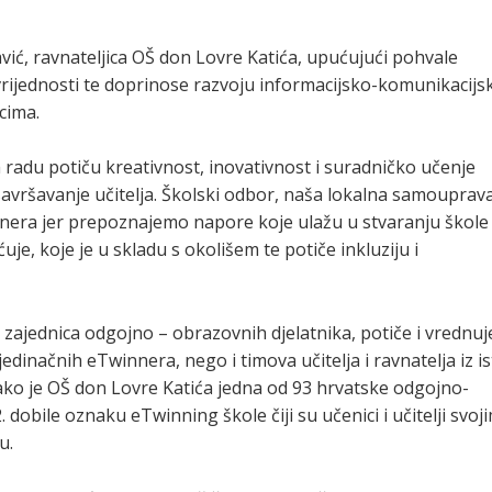
vić, ravnateljica OŠ don Lovre Katića, upućujući pohvale
rijednosti te doprinose razvoju informacijsko-komunikacijs
cima.
 radu potiču kreativnost, inovativnost i suradničko učenje
avršavanje učitelja. Školski odbor, naša lokalna samouprava
nera jer prepoznajemo napore koje ulažu u stvaranju škole
je, koje je u skladu s okolišem te potiče inkluziju i
 zajednica odgojno – obrazovnih djelatnika, potiče i vrednuj
inačnih eTwinnera, nego i timova učitelja i ravnatelja iz is
ko je OŠ don Lovre Katića jedna od 93 hrvatske odgojno-
dobile oznaku eTwinning škole čiji su učenici i učitelji svoj
u.