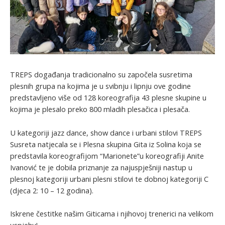
TREPS događanja tradicionalno su započela susretima
plesnih grupa na kojima je u svibnju i lipnju ove godine
predstavljeno više od 128 koreografija 43 plesne skupine u
kojima je plesalo preko 800 mladih plesačica i plesača.
U kategoriji jazz dance, show dance i urbani stilovi TREPS
Susreta natjecala se i Plesna skupina Gita iz Solina koja se
predstavila koreografijom “Marionete”u koreografiji Anite
Ivanović te je dobila priznanje za najuspješniji nastup u
plesnoj kategoriji urbani plesni stilovi te dobnoj kategoriji C
(djeca 2: 10 – 12 godina).
Iskrene čestitke našim Giticama i njihovoj trenerici na velikom