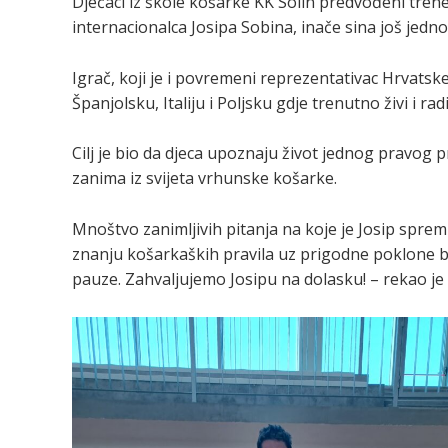
Dječaci iz škole košarke KK Solin predvođeni tren
internacionalca Josipa Sobina, inače sina još jed
Igrač, koji je i povremeni reprezentativac Hrvatske
Španjolsku, Italiju i Poljsku gdje trenutno živi i radi
Cilj je bio da djeca upoznaju život jednog pravog 
zanima iz svijeta vrhunske košarke.
Mnoštvo zanimljivih pitanja na koje je Josip spre
znanju košarkaških pravila uz prigodne poklone bil
pauze. Zahvaljujemo Josipu na dolasku! – rekao je