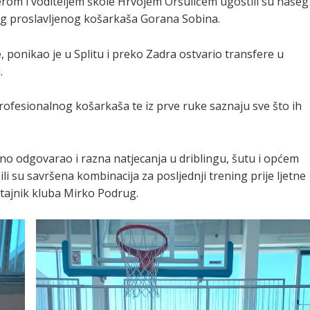
erom i voditeljem škole Hrvojem Oršulićem ugostili su našeg
nog proslavljenog košarkaša Gorana Sobina.
, ponikao je u Splitu i preko Zadra ostvario transfere u
.
profesionalnog košarkaša te iz prve ruke saznaju sve što ih
mno odgovarao i razna natjecanja u driblingu, šutu i općem
i su savršena kombinacija za posljednji trening prije ljetne
 tajnik kluba Mirko Podrug.