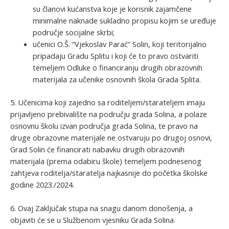
su članovi kućanstva koje je korisnik zajamčene
minimalne naknade sukladno propisu kojim se uređuje
područje socijalne skrbi;
učenici O.Š. “Vjekoslav Parać” Solin, koji teritorijalno
pripadaju Gradu Splitu i koji će to pravo ostvariti
temeljem Odluke o financiranju drugih obrazovnih
materijala za učenike osnovnih škola Grada Splita.
5. Učenicima koji zajedno sa roditeljem/starateljem imaju
prijavljeno prebivalište na području grada Solina, a polaze
osnovnu školu izvan područja grada Solina, te pravo na
druge obrazovne materijale ne ostvaruju po drugoj osnovi,
Grad Solin će financirati nabavku drugih obrazovnih
materijala (prema odabiru škole) temeljem podnesenog
zahtjeva roditelja/staratelja najkasnije do početka školske
godine 2023./2024.
6. Ovaj Zaključak stupa na snagu danom donošenja, a
objaviti će se u Službenom vjesniku Grada Solina.