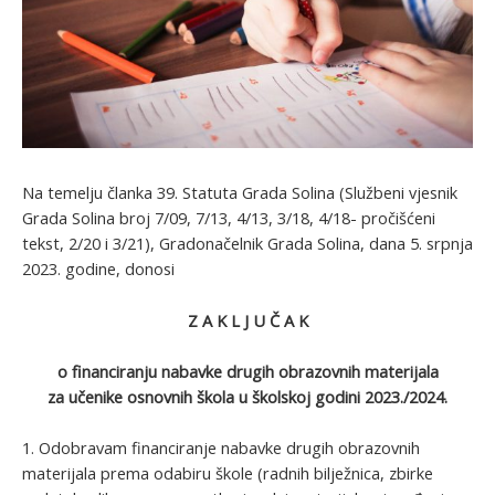
Na temelju članka 39. Statuta Grada Solina (Službeni vjesnik
Grada Solina broj 7/09, 7/13, 4/13, 3/18, 4/18- pročišćeni
tekst, 2/20 i 3/21), Gradonačelnik Grada Solina, dana 5. srpnja
2023. godine, donosi
Z A K L J U Č A K
o financiranju nabavke drugih obrazovnih materijala
za učenike osnovnih škola u školskoj godini 2023./2024.
1. Odobravam financiranje nabavke drugih obrazovnih
materijala prema odabiru škole (radnih bilježnica, zbirke