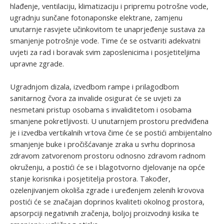
hlađenje, ventilaciju, klimatizaciju i pripremu potrošne vode,
ugradnju sunčane fotonaponske elektrane, zamjenu
unutarnje rasvjete učinkovitom te unaprjeđenje sustava za
smanjenje potrošnje vode. Time će se ostvariti adekvatni
uvjeti za rad i boravak svim zaposlenicima i posjetiteljima
upravne zgrade.
Ugradnjom dizala, izvedbom rampe i prilagodbom
sanitarnog čvora za invalide osigurat će se uvjeti za
nesmetani pristup osobama s invaliditetom i osobama
smanjene pokretljivosti. U unutarnjem prostoru predviđena
je i izvedba vertikalnih vrtova čime će se postići ambijentalno
smanjenje buke i pročišćavanje zraka u svrhu doprinosa
zdravom zatvorenom prostoru odnosno zdravom radnom
okruženju, a postići će se i blagotvorno djelovanje na opće
stanje korisnika i posjetitelja prostora. Također,
ozelenjivanjem okoliša zgrade i uređenjem zelenih krovova
postići će se značajan doprinos kvaliteti okolnog prostora,
apsorpciji negativnih zračenja, boljoj proizvodnji kisika te