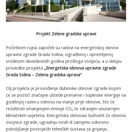
Projekt Zelene gradske uprave
Početkom rujna započeli su radovi na energetskoj obnovi
upravne zgrade Grada Solina, izgrađenoj i opremljenoj
sredinom devedesetih godina prošloga stoljeća, a u sklopu
provedbe projekta
„Energetska obnova upravne zgrade
Grada Solina – Zelena gradska uprava“
.
Cilj projekta je provođenje dubinske obnove zgrade kojom
će se postići značajne uštede primarne i toplinske energije na
godišnjoj razini u odnosu na stanje prije obnove, što će
rezultirati smanjenjem emisije CO₂ te zdravijim unutarnjim
klimatskim uvjetima. Energetska obnovao buhvatit će obnovu
ovojnice zgrade, ugradnju novih ili zamjenu odnosno
poboljšanje postojećih tehničkih sustava za grijanje,