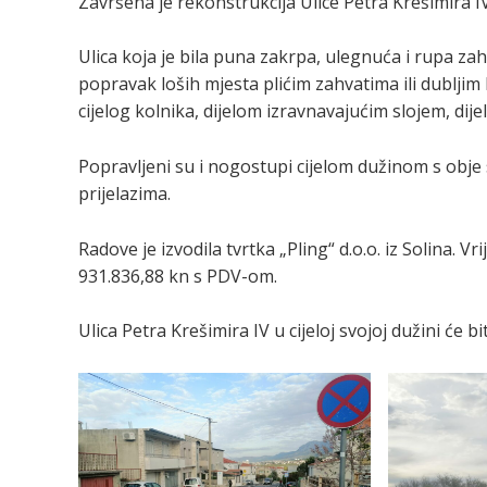
Završena je rekonstrukcija Ulice Petra Krešimira
Ulica koja je bila puna zakrpa, ulegnuća i rupa zaht
popravak loših mjesta plićim zahvatima ili dubljim
cijelog kolnika, dijelom izravnavajućim slojem, dij
Popravljeni su i nogostupi cijelom dužinom s obje 
prijelazima.
Radove je izvodila tvrtka „Pling“ d.o.o. iz Solina.
931.836,88 kn s PDV-om.
Ulica Petra Krešimira IV u cijeloj svojoj dužini će 