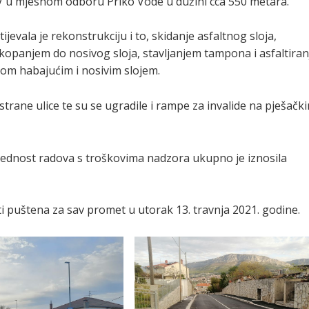
 IV u mjesnom odboru Priko Vode u dužini cca 550 metara.
ijevala je rekonstrukciju i to, skidanje asfaltnog sloja,
 kopanjem do nosivog sloja, stavljanjem tampona i asfaltiran
elom habajućim i nosivim slojem.
strane ulice te su se ugradile i rampe za invalide na pješačk
 Vrijednost radova s troškovima nadzora ukupno je iznosila
biti puštena za sav promet u utorak 13. travnja 2021. godine.