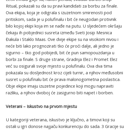
Ritual, pokazali su da su pravi kandidati za borbu za finale.
Ova ekipa, koja je odigrala s izuzetnom smirenosti pod
pritiskom, sada je u polufinalu i bit će neugodan protivnik
bilo kojoj ekipi koja im se nađe na putu. U sljedećem okršaju
čekaju ih pobjednici susreta između Sveti Josip Mesnica
Đakula i Staklo Maas. Ove dvije ekipe su na visokom nivou i
neće biti lako prognozirati tko će proći dalje, ali jedno je
sigurno – tko god pobijedi, bit će pun samopouzdanja u
borbi za finale. S druge strane, Gradnja Elez i Promet Elez
već su osigurali svoje mjesto u polufinalu. Ova dva tima
pokazala su dosljednost kroz cijeli turnir, a njihov međusobni
susret u polufinalu bit će prava malonogometna poslastica.
Obje ekipe imaju izuzetne pojedince koji mogu napraviti
razliku, a njihov dvoboj će zasigurno biti napet i borben.
Veterani – Iskustvo na prvom mjestu
U kategoriji veterana, iskustvo je ključno, a timovi koji su
ostali u igri donose najjaču konkurenciju do sada. 3 Gracije su