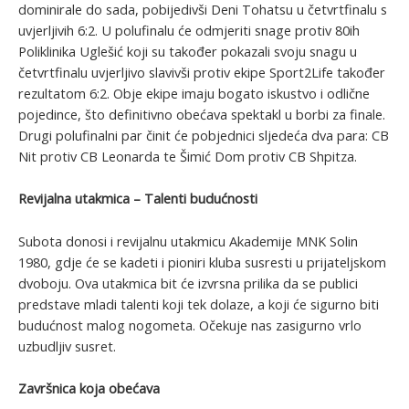
dominirale do sada, pobijedivši Deni Tohatsu u četvrtfinalu s
uvjerljivih 6:2. U polufinalu će odmjeriti snage protiv 80ih
Poliklinika Uglešić koji su također pokazali svoju snagu u
četvrtfinalu uvjerljivo slavivši protiv ekipe Sport2Life također
rezultatom 6:2. Obje ekipe imaju bogato iskustvo i odlične
pojedince, što definitivno obećava spektakl u borbi za finale.
Drugi polufinalni par činit će pobjednici sljedeća dva para: CB
Nit protiv CB Leonarda te Šimić Dom protiv CB Shpitza.
Revijalna utakmica – Talenti budućnosti
Subota donosi i revijalnu utakmicu Akademije MNK Solin
1980, gdje će se kadeti i pioniri kluba susresti u prijateljskom
dvoboju. Ova utakmica bit će izvrsna prilika da se publici
predstave mladi talenti koji tek dolaze, a koji će sigurno biti
budućnost malog nogometa. Očekuje nas zasigurno vrlo
uzbudljiv susret.
Završnica koja obećava