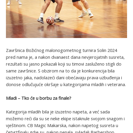
Završnica Božićnog malonogometnog turnira Solin 2024
pred nama je, a nakon dvanaest dana nevjerojatnih susreta,
rezultati su jasno pokazali koji su timovi zasluženo stigli do
same završnice. S obzirom na to da je konkurencija bila
izuzetno jaka, nadolazeći dani obećavaju prava uzbuđenja i
donose odlučujuće okršaje u kategorijama mladih i veterana.
Mladi – Tko će u borbu za finale?
Kategorija mladih bila je izuzetno napeta, a već sada
možemo reći da su se neke ekipe istaknule svojom snagom i
vještinom. CB Magic Makarska, nakon napetog susreta u
četvrtfinalu gdje su, nakon penala, svladali Barbershop