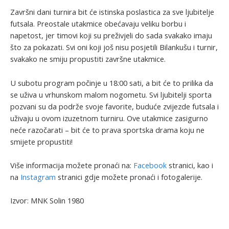
Završni dani turnira bit će istinska poslastica za sve ljubitelje
futsala. Preostale utakmice obećavaju veliku borbu i
napetost, jer timovi koji su preživjeli do sada svakako imaju
što za pokazati. Svi oni koji još nisu posjetili Bilankušu i turnir,
svakako ne smiju propustiti završne utakmice.
U subotu program počinje u 18:00 sati, a bit će to prilika da
se uživa u vrhunskom malom nogometu. Svi ljubitelji sporta
pozvani su da podrže svoje favorite, buduće zvijezde futsala i
uživaju u ovom izuzetnom turniru. Ove utakmice zasigurno
neće razočarati – bit će to prava sportska drama koju ne
smijete propustiti!
Više informacija možete pronaći na:
Facebook
stranici, kao i
na
Instagram
stranici gdje možete pronaći i fotogalerije.
Izvor: MNK Solin 1980