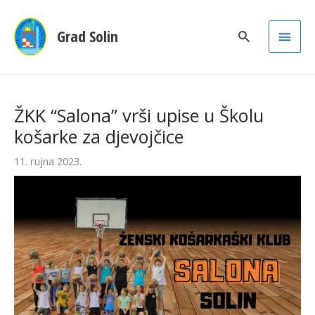
Main
Grad Solin
Men
ŽKK “Salona” vrši upise u Školu
košarke za djevojčice
11. rujna 2023.