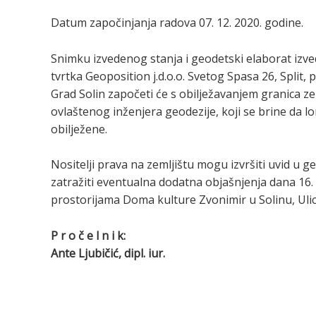
Datum započinjanja radova 07. 12. 2020. godine.
Snimku izvedenog stanja i geodetski elaborat izv
tvrtka Geoposition j.d.o.o. Svetog Spasa 26, Split
Grad Solin započeti će s obilježavanjem granica z
ovlaštenog inženjera geodezije, koji se brine da l
obilježene.
Nositelji prava na zemljištu mogu izvršiti uvid u 
zatražiti eventualna dodatna objašnjenja dana 16. 
prostorijama Doma kulture Zvonimir u Solinu, Ulica
P r o č e l n i k:
Ante Ljubičić, dipl. iur.