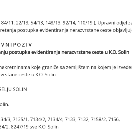
4/11, 22/13, 54/13, 148/13, 92/14, 110/19 ), Upravni odjel z
etanja postupka evidentiranja nerazvrstane ceste objavljuj
A V N I P O Z I V
nju postupka evidentiranja nerazvrstane ceste u K.O. Solin
 nekretninama koje graniče sa zemljištem na kojem je izved
rstane ceste u K.O. Solin.
SELJU SOLIN
olin.
134/3, 7135/1, 7134/2, 7134/4, 7133, 7132, 7158/2, 7156,
4/2, 8247/19 sve K.O. Solin