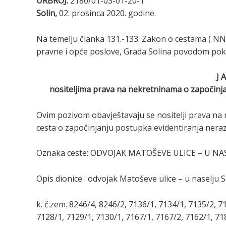
URBROJ:
2180/01-03-01-20-1
Solin,
02. prosinca 2020. godine.
Na temelju članka 131.-133. Zakon o cestama ( NN 8
pravne i opće poslove, Grada Solina povodom pokr
J 
nositeljima prava na nekretninama o započinja
Ovim pozivom obavještavaju se nositelji prava na
cesta o započinjanju postupka evidentiranja nerazv
Oznaka ceste: ODVOJAK MATOŠEVE ULICE – U NA
Opis dionice : odvojak Matoševe ulice – u naselju S
k. č.zem. 8246/4, 8246/2, 7136/1, 7134/1, 7135/2, 7
7128/1, 7129/1, 7130/1, 7167/1, 7167/2, 7162/1, 718