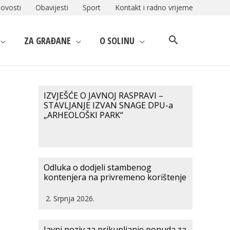
ovosti
Obavijesti
Sport
Kontakt i radno vrijeme
ZA GRAĐANE
O SOLINU
IZVJEŠĆE O JAVNOJ RASPRAVI –
STAVLJANJE IZVAN SNAGE DPU-a
„ARHEOLOŠKI PARK“
Odluka o dodjeli stambenog
kontenjera na privremeno korištenje
2. Srpnja 2026.
Javni poziv za prikupljanje ponuda za