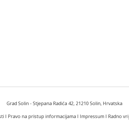
Grad Solin
- Stjepana Radića 42, 21210 Solin, Hrvatska
ti
I
Pravo na pristup informacijama
I
Impressum
I
Radno vr