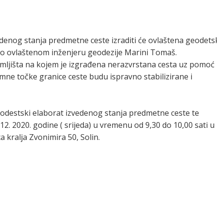
edenog stanja predmetne ceste izraditi će ovlaštena geodets
, po ovlaštenom inženjeru geodezije Marini Tomaš.
emljišta na kojem je izgrađena nerazvrstana cesta uz pomoć
omne točke granice ceste budu ispravno stabilizirane i
geodestski elaborat izvedenog stanja predmetne ceste te
12. 2020. godine ( srijeda) u vremenu od 9,30 do 10,00 sati u
 kralja Zvonimira 50, Solin.