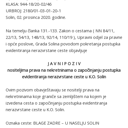
KLASA: 944-18/20-02/46
URBROJ: 2180/01-03-01-20-1
Solin, 02. prosinca 2020. godine.
Na temelju članka 131.-133. Zakon o cestama ( NN 84/11,
22/13, 54/13, 148/13, 92/14, 110/19 ), Upravni odjel za pravne
i opće poslove, Grada Solina povodom pokretanja postupka
evidentiranja nerazvrstane ceste objavljuje
J A V N I P O Z I V
nositeljima prava na nekretninama o započinjanju postupka
evidentiranja nerazvrstane ceste u K.O. Solin
Ovim pozivom obavještavaju se nositelji prava na
nekretninama koje graniče sa zemljištem na kojem je
izvedena cesta o započinjanju postupka evidentiranja
nerazvrstane ceste u K.O. Solin.
Oznaka ceste: BLAGE ZADRE – U NASELJU SOLIN