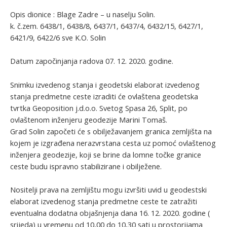
Opis dionice : Blage Zadre – u naselju Solin.
k. č.zem. 6438/1, 6438/8, 6437/1, 6437/4, 6432/15, 6427/1,
6421/9, 6422/6 sve K.O. Solin
Datum započinjanja radova 07. 12. 2020. godine.
Snimku izvedenog stanja i geodetski elaborat izvedenog
stanja predmetne ceste izraditi će ovlaštena geodetska
tvrtka Geoposition j.d.o.o. Svetog Spasa 26, Split, po
ovlaštenom inženjeru geodezije Marini Tomaš.
Grad Solin započeti će s obilježavanjem granica zemljišta na
kojem je izgrađena nerazvrstana cesta uz pomoć ovlaštenog
inženjera geodezije, koji se brine da lomne točke granice
ceste budu ispravno stabilizirane i obilježene.
Nositelji prava na zemljištu mogu izvršiti uvid u geodestski
elaborat izvedenog stanja predmetne ceste te zatražiti
eventualna dodatna objašnjenja dana 16. 12. 2020. godine (
srijeda) u vremenu od 10,00 do 10,30 sati u prostorijama