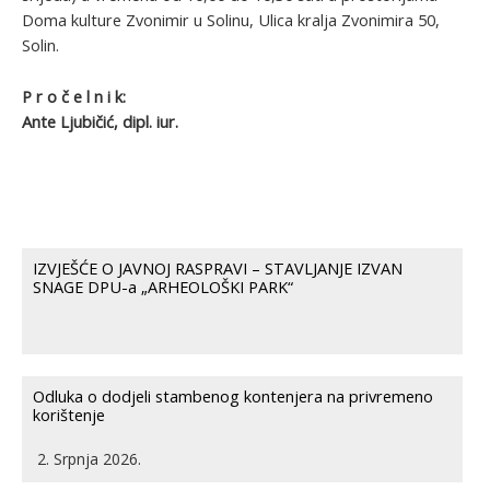
Doma kulture Zvonimir u Solinu, Ulica kralja Zvonimira 50,
Solin.
P r o č e l n i k:
Ante Ljubičić, dipl. iur.
IZVJEŠĆE O JAVNOJ RASPRAVI – STAVLJANJE IZVAN
SNAGE DPU-a „ARHEOLOŠKI PARK“
Odluka o dodjeli stambenog kontenjera na privremeno
korištenje
2. Srpnja 2026.