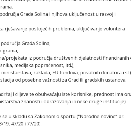
ograma,
dručja Grada Solina i njihova uključenost u razvoj i
e za rješavanje postojećih problema, uključivanje volontera
 područja Grada Solina,
rograma,
/projekata iz područja društvenih djelatnosti financiranih
risnika, medijska popraćenost, itd.),
 ministarstava, zaklada, EU fondova, privatnih donatora i sl.)
tacija od posebne važnosti za Grad ili gradskih ustanova.
držaj i ciljeve te obuhvaćaju iste korisnike, prednost ima on
nistarstva znanosti i obrazovanja ili neke druge institucije).
će se u skladu sa Zakonom o sportu (“Narodne novine” br:
/19, 47/20 i 77/20).