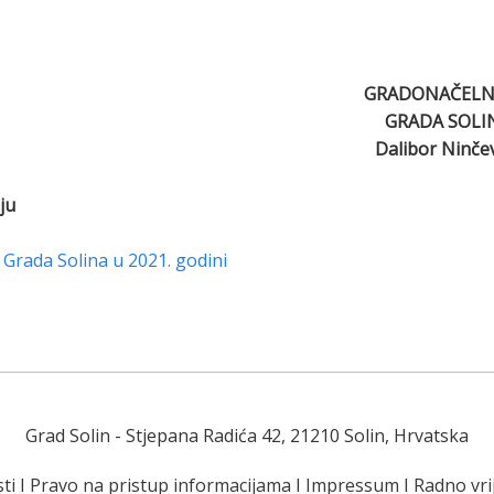
GRADONAČELN
GRADA SOLI
Dalibor Ninče
ju
 Grada Solina u 2021. godini
Grad Solin
- Stjepana Radića 42, 21210 Solin, Hrvatska
ti
I
Pravo na pristup informacijama
I
Impressum
I
Radno vr