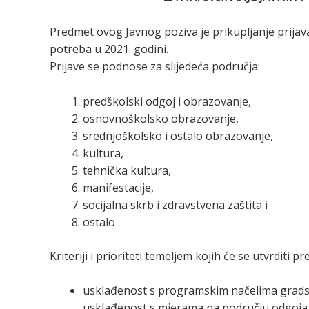
Predmet ovog Javnog poziva je prikupljanje prijava
potreba u 2021. godini.
Prijave se podnose za slijedeća područja:
predškolski odgoj i obrazovanje,
osnovnoškolsko obrazovanje,
srednjoškolsko i ostalo obrazovanje,
kultura,
tehnička kultura,
manifestacije,
socijalna skrb i zdravstvena zaštita i
ostalo
Kriteriji i prioriteti temeljem kojih će se utvrditi
usklađenost s programskim načelima gradski
usklađenost s mjerama na području odgoja i o