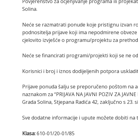
Povjerenstvo za ocjenjivanje programa ili projekat
Solina.
Neće se razmatrati ponude koje pristignu izvan
podnositelja prijave koji ima nepodmirene obveze p
cjelovito izvješće o programu/projektu za pretho
Neće se financirati programi/projekti koji se ne o
Korisnici i broj i iznos dodijeljenih potpora uskla
Prijave ponuda šalju se preporučeno poštom na a
naznakom za “PRIJAVA NA JAVNI POZIV ZA JAVNE PO
Grada Solina, Stjepana Radića 42, zaključno s 23. s
Sve dodatne informacije i upute možete dobiti na t
Klasa:
610-01/20-01/85