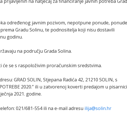
a prijavljenih na natječaj za financiranje javnih potreba Gra
 roka određenog javnim pozivom, nepotpune ponude, ponud
rema Gradu Solinu, te podnositelja koji nisu dostavili
dnu godinu.
državaju na području Grada Solina.
diti će se s raspoloživim proračunskim sredstvima.
dresu: GRAD SOLIN, Stjepana Radića 42, 21210 SOLIN, s
TREBE 2020.” ili u zatvorenoj koverti predajom u pisarnici
iječnja 2021. godine.
elefon: 021/681-554 ili na e-mail adresu
ilija@solin.hr