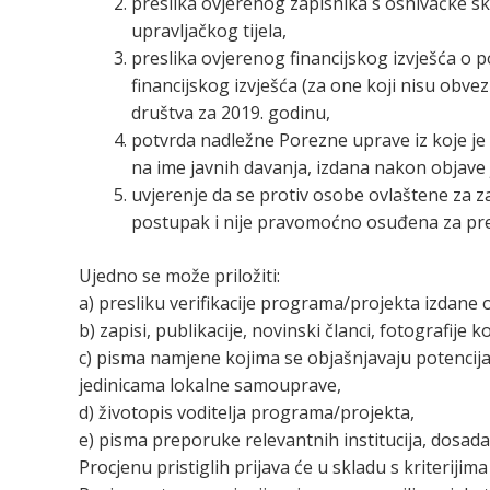
preslika ovjerenog zapisnika s osnivačke s
upravljačkog tijela,
preslika ovjerenog financijskog izvješća o po
financijskog izvješća (za one koji nisu obvezn
društva za 2019. godinu,
potvrda nadležne Porezne uprave iz koje je
na ime javnih davanja, izdana nakon objave
uvjerenje da se protiv osobe ovlaštene za z
postupak i nije pravomoćno osuđena za prek
Ujedno se može priložiti:
a) presliku verifikacije programa/projekta izdane o
b) zapisi, publikacije, novinski članci, fotografije
c) pisma namjene kojima se objašnjavaju potencij
jedinicama lokalne samouprave,
d) životopis voditelja programa/projekta,
e) pisma preporuke relevantnih institucija, dosadaš
Procjenu pristiglih prijava će u skladu s kriterijim