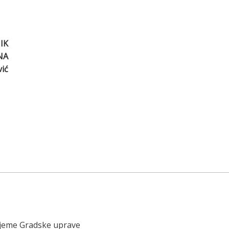
IK
NA
vić
ijeme Gradske uprave