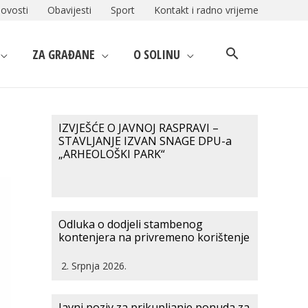
ovosti
Obavijesti
Sport
Kontakt i radno vrijeme
ZA GRAĐANE
O SOLINU
IZVJEŠĆE O JAVNOJ RASPRAVI –
STAVLJANJE IZVAN SNAGE DPU-a
„ARHEOLOŠKI PARK“
Odluka o dodjeli stambenog
kontenjera na privremeno korištenje
2. Srpnja 2026.
Javni poziv za prikupljanje ponuda za