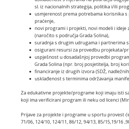
sl. iz nacionalnih strategija, politika i/ili pr
usmjerenost prema potrebama korisnika s po
praćenje,
novi programi i projekti, novi modeli i idej
(naročito s područja Grada Solina),
suradnja s drugim udrugama i partnerima s
osigurani resursi za provedbu projekata/p
uspješnost u dosadašnjoj provedbi programa
Grada Solina (npr. broj posjetitelja, broj ko
financiranje iz drugih izvora (SDŽ, nadležnih
usklađenost s terminima održavanja manifes
Za edukativne projekte/programe koji imaju isti sa
koji ima verificirani program ili neku od licenci (Mi
Prijave za projekte i programe u sportu provest 
71/06, 124/10, 124/11, 86/12, 94/13, 85/15,19/16 ,98