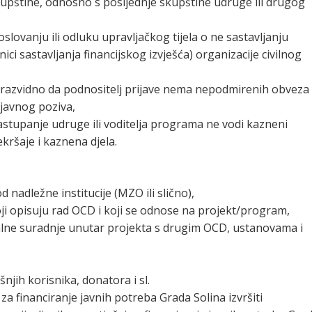
kupštine, odnosno s posljednje skupštine udruge ili drugog
slovanju ili odluku upravljačkog tijela o ne sastavljanju
ici sastavljanja financijskog izvješća) organizacije civilnog
 razvidno da podnositelj prijave nema nepodmirenih obveza
 javnog poziva,
astupanje udruge ili voditelja programa ne vodi kazneni
ršaje i kaznena djela.
d nadležne institucije (MZO ili slično),
 koji opisuju rad OCD i koji se odnose na projekt/program,
alne suradnje unutar projekta s drugim OCD, ustanovama i
njih korisnika, donatora i sl.
a za financiranje javnih potreba Grada Solina izvršiti