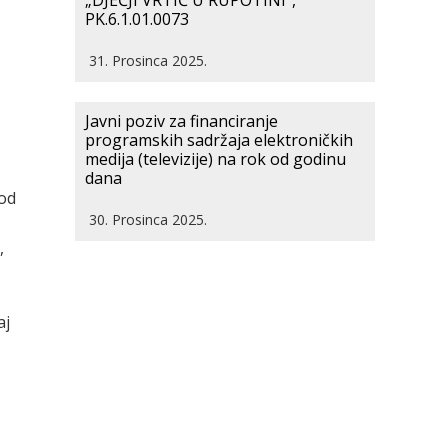
„DJEČJI VRTIĆ U RUPOTINI“,
PK.6.1.01.0073
31. Prosinca 2025.
Javni poziv za financiranje
programskih sadržaja elektroničkih
medija (televizije) na rok od godinu
dana
 od
30. Prosinca 2025.
,
aj