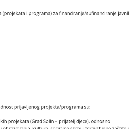
 (projekata i programa) za financiranje/sufinanciranje javni
 prednost prijavljenog projekta/programa su:
h projekata (Grad Solin – prijatelj djece), odnosno
brazovanja, kulture, socijalne skrbi i zdravstvene zaštite i