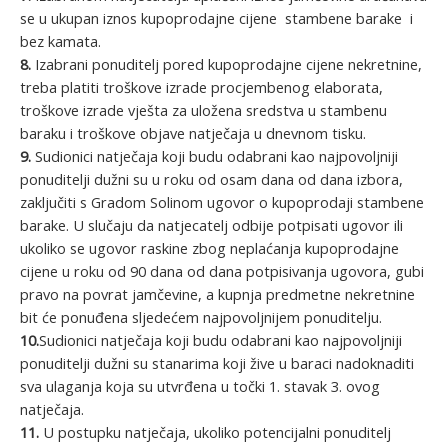
se u ukupan iznos kupoprodajne cijene stambene barake i
bez kamata.
8.
Izabrani ponuditelj pored kupoprodajne cijene nekretnine,
treba platiti troškove izrade procjembenog elaborata,
troškove izrade vješta za uložena sredstva u stambenu
baraku i troškove objave natječaja u dnevnom tisku.
9.
Sudionici natječaja koji budu odabrani kao najpovoljniji
ponuditelji dužni su u roku od osam dana od dana izbora,
zaključiti s Gradom Solinom ugovor o kupoprodaji stambene
barake. U slučaju da natjecatelj odbije potpisati ugovor ili
ukoliko se ugovor raskine zbog neplaćanja kupoprodajne
cijene u roku od 90 dana od dana potpisivanja ugovora, gubi
pravo na povrat jamčevine, a kupnja predmetne nekretnine
bit će ponuđena sljedećem najpovoljnijem ponuditelju.
10.
Sudionici natječaja koji budu odabrani kao najpovoljniji
ponuditelji dužni su stanarima koji žive u baraci nadoknaditi
sva ulaganja koja su utvrđena u točki 1. stavak 3. ovog
natječaja.
11.
U postupku natječaja, ukoliko potencijalni ponuditelj