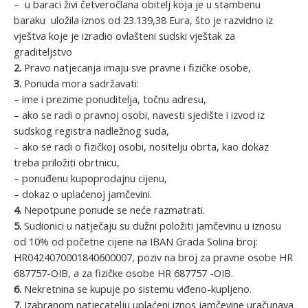
– u baraci živi četveročlana obitelj koja je u stambenu
baraku uložila iznos od 23.139,38 Eura, što je razvidno iz
vještva koje je izradio ovlašteni sudski vještak za
graditeljstvo
2.
Pravo natjecanja imaju sve pravne i fizičke osobe,
3.
Ponuda mora sadržavati:
– ime i prezime ponuditelja, točnu adresu,
– ako se radi o pravnoj osobi, navesti sjedište i izvod iz
sudskog registra nadležnog suda,
– ako se radi o fizičkoj osobi, nositelju obrta, kao dokaz
treba priložiti obrtnicu,
– ponuđenu kupoprodajnu cijenu,
– dokaz o uplaćenoj jamčevini.
4.
Nepotpune ponude se neće razmatrati.
5.
Sudionici u natječaju su dužni položiti jamčevinu u iznosu
od 10% od početne cijene na IBAN Grada Solina broj:
HR0424070001840600007, poziv na broj za pravne osobe HR
687757-OIB, a za fizičke osobe HR 687757 -OIB.
6.
Nekretnina se kupuje po sistemu viđeno-kupljeno.
7.
Izabranom natjecatelju uplaćeni iznos jamčevine uračunava