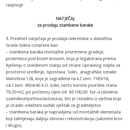
raspisuje
NATJEČAJ
za prodaju stambene barake
1.
Predmet natječaja je prodaja nekretnine u vlasništvu
Grada Solina označene kao:
– stambena baraka montažne privremene gradnje,
prizemnica pod kosim krovom, koja je legalizirana prema
Rješenju o izvedenom stanju od strane Upravnog odjela za
prostorno uređenje, Ispostava Solin, anagrafske oznake
Matoševa 128, koja je sagrađena na k.č.zem. 7185/18,
z.k.č.zem. 4934/40 K.O. Solin, netto korisne površine stana
79,20 m2, po početnoj cijeni od 85.100,00 Eur-a (slovima:
osamdesetpettisućastoeura), što je razvidno iz vještva koje
je izradio ovlašteni sudski vještak za graditeljstvo
– stambena baraka je napravljena od montažnih elemenata
koji zahtijevaju daljnju obnovu i rekonstrukciju (salonitni krov
i drugo),