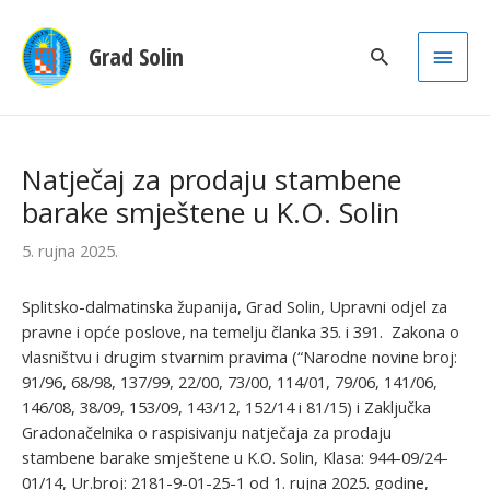
Main
Grad Solin
Men
Natječaj za prodaju stambene
barake smještene u K.O. Solin
5. rujna 2025.
Splitsko-dalmatinska županija, Grad Solin, Upravni odjel za
pravne i opće poslove, na temelju članka 35. i 391. Zakona o
vlasništvu i drugim stvarnim pravima (“Narodne novine broj:
91/96, 68/98, 137/99, 22/00, 73/00, 114/01, 79/06, 141/06,
146/08, 38/09, 153/09, 143/12, 152/14 i 81/15) i Zaključka
Gradonačelnika o raspisivanju natječaja za prodaju
stambene barake smještene u K.O. Solin, Klasa: 944-09/24-
01/14, Ur.broj: 2181-9-01-25-1 od 1. rujna 2025. godine,