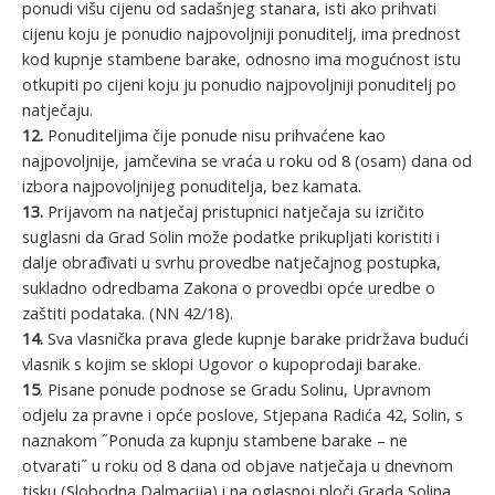
ponudi višu cijenu od sadašnjeg stanara, isti ako prihvati
cijenu koju je ponudio najpovoljniji ponuditelj, ima prednost
kod kupnje stambene barake, odnosno ima mogućnost istu
otkupiti po cijeni koju ju ponudio najpovoljniji ponuditelj po
natječaju.
12.
Ponuditeljima čije ponude nisu prihvaćene kao
najpovoljnije, jamčevina se vraća u roku od 8 (osam) dana od
izbora najpovoljnijeg ponuditelja, bez kamata.
13.
Prijavom na natječaj pristupnici natječaja su izričito
suglasni da Grad Solin može podatke prikupljati koristiti i
dalje obrađivati u svrhu provedbe natječajnog postupka,
sukladno odredbama Zakona o provedbi opće uredbe o
zaštiti podataka. (NN 42/18).
14.
Sva vlasnička prava glede kupnje barake pridržava budući
vlasnik s kojim se sklopi Ugovor o kupoprodaji barake.
15
. Pisane ponude podnose se Gradu Solinu, Upravnom
odjelu za pravne i opće poslove, Stjepana Radića 42, Solin, s
naznakom ˝Ponuda za kupnju stambene barake – ne
otvarati˝ u roku od 8 dana od objave natječaja u dnevnom
tisku (Slobodna Dalmacija) i na oglasnoj ploči Grada Solina.