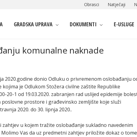
Obrasci
Natječaji
N
A
GRADSKA UPRAVA
DOKUMENTI
E-USLUGE
ađanju komunalne naknade
vnja 2020.godine donio Odluku o privremenom oslobađanju o
kojima je Odlukom Stožera civilne zaštite Republike
0-20-1 od 19.03.2020. zabranjen rad uslijed epidemije bolest
poslovne prostore i građevinsko zemljište koje služi
travnja 2020. do 30. lipnja 2020..
 zahtjev u kojem tražite oslobađanje sukladno navedenim
H. Molimo Vas da uz predmetni zahtjev priložite dokaz o tome