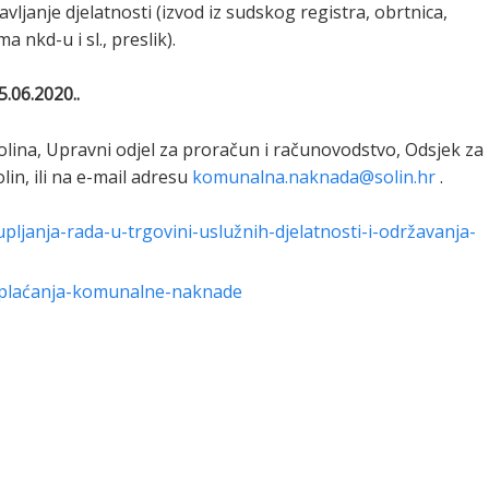
janje djelatnosti (izvod iz sudskog registra, obrtnica,
nkd-u i sl., preslik).
.06.2020..
lina, Upravni odjel za proračun i računovodstvo, Odsjek za
n, ili na e-mail adresu
komunalna.naknada@solin.hr
.
janja-rada-u-trgovini-uslužnih-djelatnosti-i-održavanja-
plaćanja-komunalne-naknade