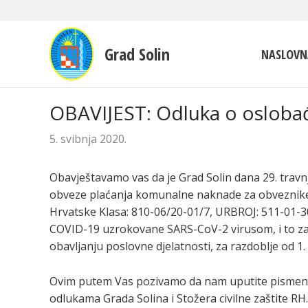
Grad Solin
NASLOVN
OBAVIJEST: Odluka o oslob
5. svibnja 2020.
Obavještavamo vas da je Grad Solin dana 29. tra
obveze plaćanja komunalne naknade za obveznike 
Hrvatske Klasa: 810-06/20-01/7, URBROJ: 511-01-30
COVID-19 uzrokovane SARS-CoV-2 virusom, i to za 
obavljanju poslovne djelatnosti, za razdoblje od 1. 
Ovim putem Vas pozivamo da nam uputite pismeni
odlukama Grada Solina i Stožera civilne zaštite R