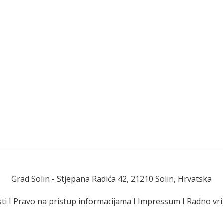
Grad Solin
- Stjepana Radića 42, 21210 Solin, Hrvatska
ti
I
Pravo na pristup informacijama
I
Impressum
I
Radno vr