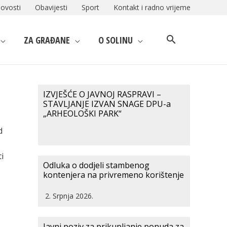
ovosti
Obavijesti
Sport
Kontakt i radno vrijeme
ZA GRAĐANE
O SOLINU
IZVJEŠĆE O JAVNOJ RASPRAVI –
STAVLJANJE IZVAN SNAGE DPU-a
„ARHEOLOŠKI PARK“
d
i
Odluka o dodjeli stambenog
kontenjera na privremeno korištenje
2. Srpnja 2026.
Javni poziv za prikupljanje ponuda za