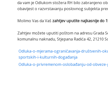
da vam je Odlukom stožera RH bilo zabranjeno obavl
obavijest o razvrstavanju poslovnog subjekta prema 
Molimo Vas da Vaš
zahtjev uputite najkasnije do 15
Zahtjev možete uputiti poštom na adresu Grada So
komunalnu naknadu, Stjepana Radića 42, 21210 Soli
Odluka-o-mjerama-ograničavanja-društvenih-okupl
sportskih-i-kulturnih-događanja
Odluka-o-privremenom-oslobađanju-od-obveze-