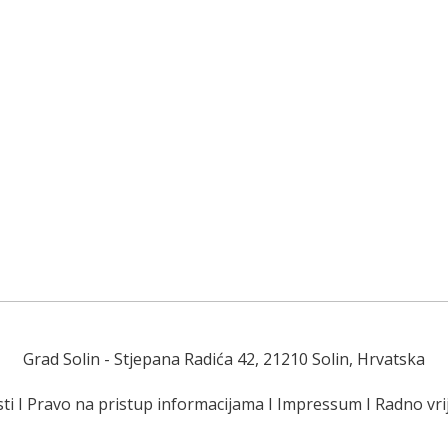
Grad Solin
- Stjepana Radića 42, 21210 Solin, Hrvatska
ti
I
Pravo na pristup informacijama
I
Impressum
I
Radno vr