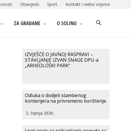
ovosti
Obavijesti
Sport
Kontakt i radno vrijeme
ZA GRAĐANE
O SOLINU
IZVJEŠĆE O JAVNOJ RASPRAVI –
STAVLJANJE IZVAN SNAGE DPU-a
„ARHEOLOŠKI PARK“
Odluka o dodjeli stambenog
kontenjera na privremeno korištenje
2. Srpnja 2026.
Javni poziv za prikupljanje ponuda za