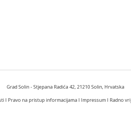
Grad Solin
- Stjepana Radića 42, 21210 Solin, Hrvatska
ti
I
Pravo na pristup informacijama
I
Impressum
I
Radno vr