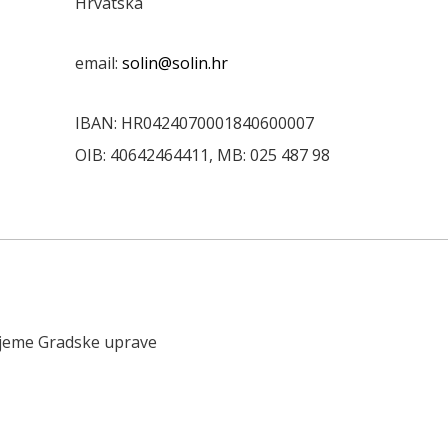
Hrvatska
email:
solin@solin.hr
IBAN: HR0424070001840600007
OIB: 40642464411, MB: 025 487 98
ijeme Gradske uprave