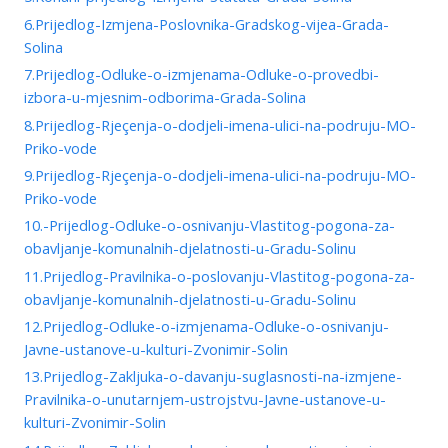
6.Prijedlog-Izmjena-Poslovnika-Gradskog-vijea-Grada-
Solina
7.Prijedlog-Odluke-o-izmjenama-Odluke-o-provedbi-
izbora-u-mjesnim-odborima-Grada-Solina
8.Prijedlog-Rjeçenja-o-dodjeli-imena-ulici-na-podruju-MO-
Priko-vode
9.Prijedlog-Rjeçenja-o-dodjeli-imena-ulici-na-podruju-MO-
Priko-vode
10.-Prijedlog-Odluke-o-osnivanju-Vlastitog-pogona-za-
obavljanje-komunalnih-djelatnosti-u-Gradu-Solinu
11.Prijedlog-Pravilnika-o-poslovanju-Vlastitog-pogona-za-
obavljanje-komunalnih-djelatnosti-u-Gradu-Solinu
12.Prijedlog-Odluke-o-izmjenama-Odluke-o-osnivanju-
Javne-ustanove-u-kulturi-Zvonimir-Solin
13.Prijedlog-Zakljuka-o-davanju-suglasnosti-na-izmjene-
Pravilnika-o-unutarnjem-ustrojstvu-Javne-ustanove-u-
kulturi-Zvonimir-Solin