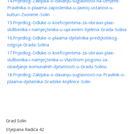
14.Prijedlog-Zakljuka-o-davanju-suglasnosti-na-izmjene-
Pravilnika-o-plaama-zaposlenika-u-Javnoj-ustanovi-u-
kulturi-Zvonimir-Solin
15.Prijedlog-Odluke-o-koeficijentima-za-obraun-plae-
slu§benika-i-namjeçtenika-u-upravnim-tijelima-Grada-Solina
16.Prijedlog-Odluke-o-plaama-djelatnika-predçkolskog-
odgoja-Grada-Solina
17.Prijedlog-Odluke-o-koeficijentima-za-obraun-plae-
slu§benika-i-namjeçtenika-u-Vlastitom-pogonu-za-
obavljanje-komunalnih-djelatnosti-u-Gradu-Solinu
18.Prijedlog-Zakljuka-o-davanju-suglasnosti-na-Pravilnik-o-
plaama-djelatnika-Gradske-knji§nice-Solin
Grad Solin
Stjepana Radića 42