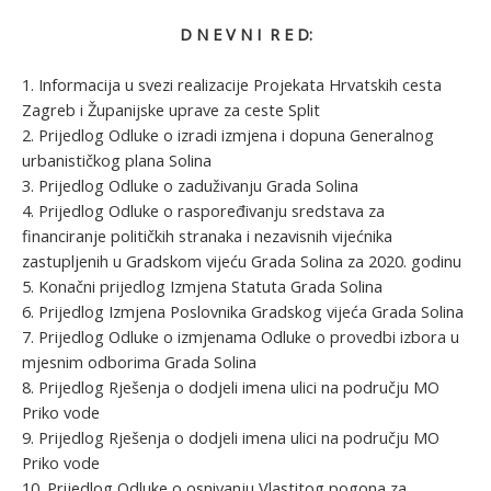
D N E V N I R E D:
1. Informacija u svezi realizacije Projekata Hrvatskih cesta
Zagreb i Županijske uprave za ceste Split
2. Prijedlog Odluke o izradi izmjena i dopuna Generalnog
urbanističkog plana Solina
3. Prijedlog Odluke o zaduživanju Grada Solina
4. Prijedlog Odluke o raspoređivanju sredstava za
financiranje političkih stranaka i nezavisnih vijećnika
zastupljenih u Gradskom vijeću Grada Solina za 2020. godinu
5. Konačni prijedlog Izmjena Statuta Grada Solina
6. Prijedlog Izmjena Poslovnika Gradskog vijeća Grada Solina
7. Prijedlog Odluke o izmjenama Odluke o provedbi izbora u
mjesnim odborima Grada Solina
8. Prijedlog Rješenja o dodjeli imena ulici na području MO
Priko vode
9. Prijedlog Rješenja o dodjeli imena ulici na području MO
Priko vode
10. Prijedlog Odluke o osnivanju Vlastitog pogona za