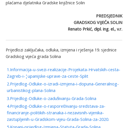
plaćama djelatnika Gradske knjižnice Solin
PREDSJEDNIK
GRADSKOG VIJEĆA SOLIN
Renato Prkić, dipl. ing. el., v.r.
Prijedlozi zaključaka, odluka, izmjena i rješenja 19. sjednice
Gradskog vijeća grada Solina
1.Informacija-u-svezi-realizacije-Projekata-Hrvatskih-cesta-
Zagreb-i-¦upanijske-uprave-za-ceste-Split
2.Prijedlog-Odluke-o-izradi-izmjena-i-dopuna-Generalnog-
urbanistikog-plana-Solina
3.Prijedlog-Odluke-o-zadu§ivanju-Grada-Solina
4.Prijedlog-Odluke-o-rasporeÐivanju-sredstava-za-
financiranje-politikih-stranaka-i-nezavisnih-vijenika-
zastupljenih-u-Gradskom-vijeu-Grada-Solina-za-2020.
5.Konani-prijedlog-Izmjena-Statuta-Grada-Solina