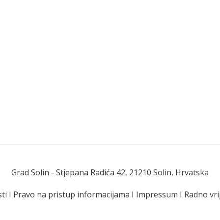
Grad Solin
- Stjepana Radića 42, 21210 Solin, Hrvatska
ti
I
Pravo na pristup informacijama
I
Impressum
I
Radno vr