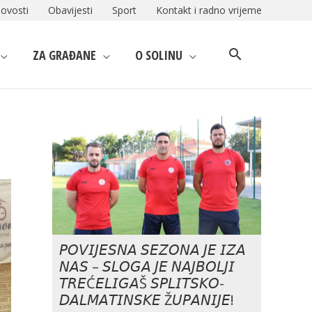
ovosti
Obavijesti
Sport
Kontakt i radno vrijeme
ZA GRAĐANE
O SOLINU
𝘗𝘖𝘝𝘐𝘑𝘌𝘚𝘕𝘈 𝘚𝘌𝘡𝘖𝘕𝘈 𝘑𝘌 𝘐𝘡𝘈
𝘕𝘈𝘚 – 𝘚𝘓𝘖𝘎𝘈 𝘑𝘌 𝘕𝘈𝘑𝘉𝘖𝘓𝘑𝘐
𝘛𝘙𝘌Ć𝘌𝘓𝘐𝘎𝘈Š 𝘚𝘗𝘓𝘐𝘛𝘚𝘒𝘖-
𝘋𝘈𝘓𝘔𝘈𝘛𝘐𝘕𝘚𝘒𝘌 Ž𝘜𝘗𝘈𝘕𝘐𝘑𝘌!