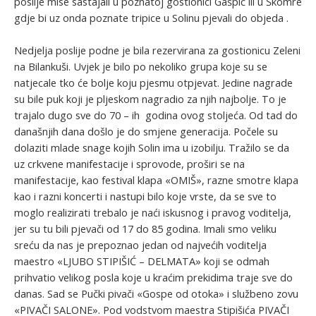
poslije mise sastajali u poznatoj gostionici Gašpić ili u Škomre
gdje bi uz onda poznate tripice u Solinu pjevali do objeda .
Nedjelja poslije podne je bila rezervirana za gostionicu Zeleni
na Bilankuši. Uvjek je bilo po nekoliko grupa koje su se
natjecale tko će bolje koju pjesmu otpjevat. Jedine nagrade
su bile puk koji je pljeskom nagradio za njih najbolje. To je
trajalo dugo sve do 70 – ih godina ovog stoljeća. Od tad do
današnjih dana došlo je do smjene generacija. Počele su
dolaziti mlade snage kojih Solin ima u izobilju. Tražilo se da
uz crkvene manifestacije i sprovode, proširi se na
manifestacije, kao festival klapa «OMIŠ», razne smotre klapa
kao i razni koncerti i nastupi bilo koje vrste, da se sve to
moglo realizirati trebalo je naći iskusnog i pravog voditelja,
jer su tu bili pjevači od 17 do 85 godina. Imali smo veliku
sreću da nas je prepoznao jedan od najvećih voditelja
maestro «LJUBO STIPIŠIĆ – DELMATA» koji se odmah
prihvatio velikog posla koje u kraćim prekidima traje sve do
danas. Sad se Pučki pivači «Gospe od otoka» i službeno zovu
«PIVAČI SALONE». Pod vodstvom maestra Stipišića PIVAČI