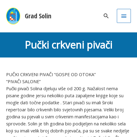
Main
Grad Solin
Men
Pučki crkveni pivači
PUČKI CRKVENI PIVAČI “GOSPE OD OTOKA”
“PIVAČI SALONE”
Pučki pivači Solina djeluju više od 200 g. Nažalost nema
pisane godine jersu nekoliko puta zapaljene knjige koje su
mogle dati točne podatke . Stari pivači su imali široki
repertoar bilo crkvenih bilo svjetovnih pjesama. Veliki broj
godina su pjevali u svim crkvenim manifestacijama kao i
sprovode. Solin je tih godina bio podijeljen na nekoliko sela
koji su imali velik broj dobrih pjevača, pa su se svake nedjelje