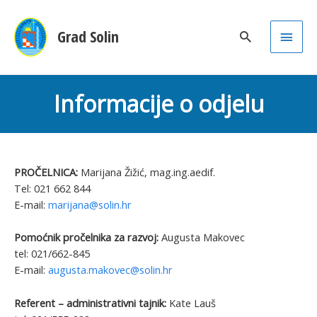
Main
Grad Solin
Men
Informacije o odjelu
PROČELNICA:
Marijana Žižić, mag.ing.aedif.
Tel: 021 662 844
E-mail:
marijana@solin.hr
Pomoćnik pročelnika za razvoj:
Augusta Makovec
tel: 021/662-845
E-mail:
augusta.makovec@solin.hr
Referent – administrativni tajnik:
Kate Lauš