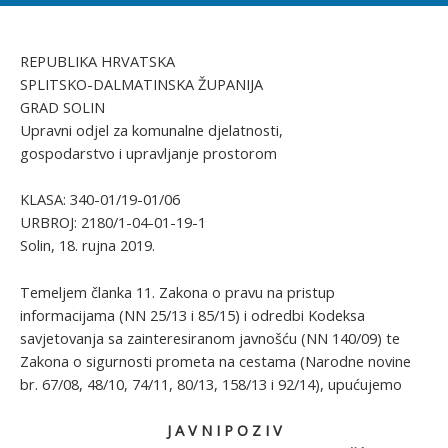
REPUBLIKA HRVATSKA
SPLITSKO-DALMATINSKA ŽUPANIJA
GRAD SOLIN
Upravni odjel za komunalne djelatnosti,
gospodarstvo i upravljanje prostorom
KLASA: 340-01/19-01/06
URBROJ: 2180/1-04-01-19-1
Solin, 18. rujna 2019.
Temeljem članka 11. Zakona o pravu na pristup
informacijama (NN 25/13 i 85/15) i odredbi Kodeksa
savjetovanja sa zainteresiranom javnošću (NN 140/09) te
Zakona o sigurnosti prometa na cestama (Narodne novine
br. 67/08, 48/10, 74/11, 80/13, 158/13 i 92/14), upućujemo
J A V N I P O Z I V